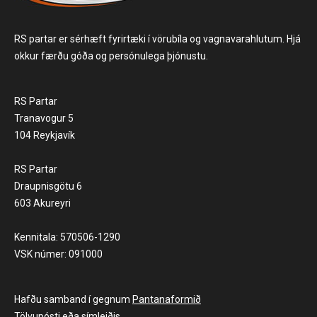
RS partar er sérhæft fyrirtæki í vörubíla og vagnavarahlutum. Hjá
okkur færðu góða og persónulega þjónustu.
RS Partar
Tranavogur 5
104 Reykjavík
RS Partar
Draupnisgötu 6
603 Akureyri
Kennitala: 570506-1290
VSK númer: 091000
Hafðu samband í gegnum
Pantanaformið
Tölvupósti
eða símleiðis.