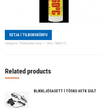
SETJA Í TILBOÐSKÖRFU
Category:
Óflokkaðar vörur
SKU:
1800115
Related products
BLIKKLJÓSASETT Í TÖSKU 6STK GULT