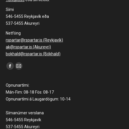
Sími
546-5455 Reykjavík eða
537-5455 Akureyri
Netföng
rspartar@rspartar.is (Reykjavík)
ak@rspartar.is (Akureyri)
bokhald@rspartar.is (Bókhald)
Find us on:
Facebook
Mail
page
page
opens
opens
Opnunartími:
in
in
Mán-Fim: 08-18 Fös: 08-17
Opnunartími á Laugardögum: 10-14
new
new
window
window
Símanúmer verslana
546-5455 Reykjavík
537-5455 Akureyri