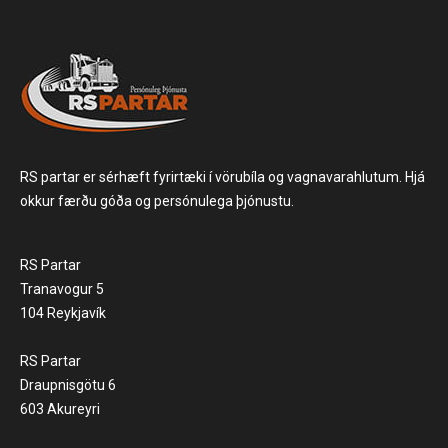
RS partar er sérhæft fyrirtæki í vörubíla og vagnavarahlutum. Hjá
okkur færðu góða og persónulega þjónustu.
RS Partar
Tranavogur 5
104 Reykjavík
RS Partar
Draupnisgötu 6
603 Akureyri