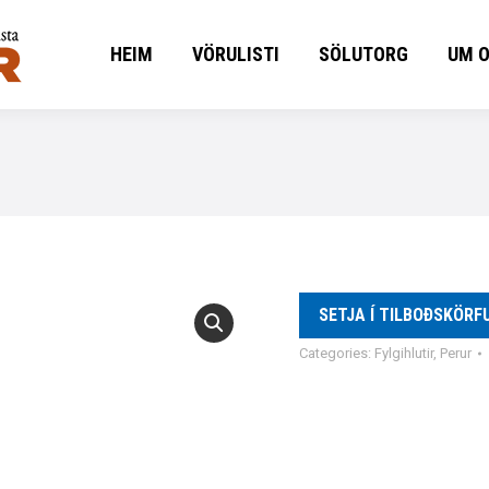
HEIM
VÖRULISTI
SÖLUTORG
UM 
HEIM
VÖRULISTI
SÖLUTORG
UM 
SETJA Í TILBOÐSKÖRF
Categories:
Fylgihlutir
,
Perur