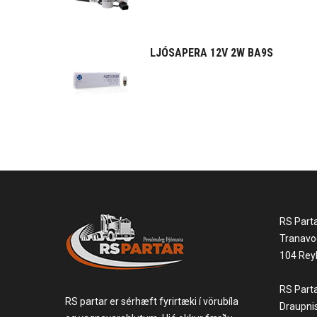
LJÓSAPERA 12V 2W BA9S
RS Part
Tranavo
104 Reyk
RS Part
RS partar er sérhæft fyrirtæki í vörubíla
Draupni