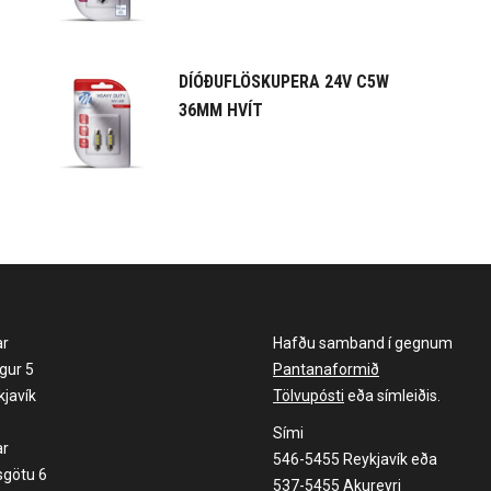
DÍÓÐUFLÖSKUPERA 24V C5W
36MM HVÍT
ar
Hafðu samband í gegnum
gur 5
Pantanaformið
javík
Tölvupósti
eða símleiðis.
Sími
ar
546-5455 Reykjavík eða
sgötu 6
537-5455 Akureyri