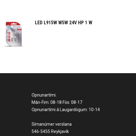
LED L915W W5W 24V HP 1 W
Opnunartími:
Mán-Fim: 08-18 Fös: 08-17
Opnunartími á Laugardögum: 10-14
Símanúmer verslana
546-5455 Reykjavík