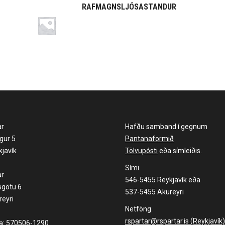
RAFMAGNSLJÓSASTANDUR
ar
Hafðu samband í gegnum
gur 5
Pantanaformið
javík
Tölvupósti
eða símleiðis.
Sími
ar
546-5455 Reykjavík eða
sgötu 6
537-5455 Akureyri
eyri
Netföng
rspartar@rspartar.is (Reykjavík)
la: 570506-1290