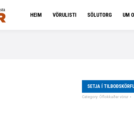
HEIM
VÖRULISTI
SÖLUTORG
UM 
HEIM
VÖRULISTI
SÖLUTORG
UM 
SETJA Í TILBOÐSKÖRF
Category:
Óflokkaðar vörur