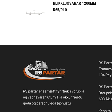
BLIKKLJÓSABAR 1200MM
R65/R10
RS Part
Tranavo
104 Reyk
RS Part
RS partar er sérhæft fyrirtæki í vörubíla
Draupni
og vagnavarahlutum. Hjá okkur færðu
603 Akur
góða og persónulega þjónustu.
Kennita