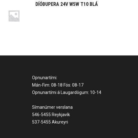
DÍÓÐUPERA 24V W5W T10 BLÁ
Opnunartími:
Mán-Fim: 08-18 Fös: 08-17
Opnunartími á Laugardögum: 10-14
Símanúmer verslana
546-5455 Reykjavík
537-5455 Akureyri