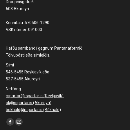
Draupnisgötu 6
603 Akureyri
Kennitala: 570506-1290
VSK númer: 091000
Hafðu samband í gegnum
Pantanaformið
Tölvupósti
eða símleiðis.
Sími
546-5455 Reykjavík eða
537-5455 Akureyri
Netföng
rspartar@rspartar.is (Reykjavík)
ak@rspartar.is (Akureyri)
bokhald@rspartar.is (Bókhald)
Find us on:
Facebook
Mail