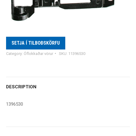
SETJA Í TILBOÐSKÖRFU
Category:
Óflokkaðar vörur
SKU:
11396530
DESCRIPTION
1396530