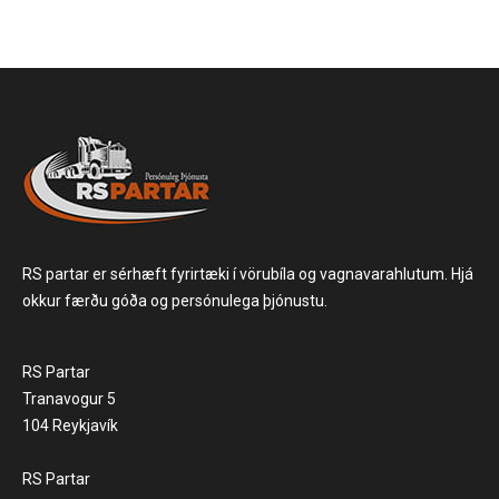
RS partar er sérhæft fyrirtæki í vörubíla og vagnavarahlutum. Hjá
okkur færðu góða og persónulega þjónustu.
RS Partar
Tranavogur 5
104 Reykjavík
RS Partar