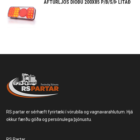
AFTURLJÓS DÍÓÐU 200X85 P/B/S/Þ LITAÐ
RS partar er sérhæft fyrirtæki í vörubíla og vagnavarahlutum. Hjá
okkur færðu góða og persónulega þjónustu.
RS Partar