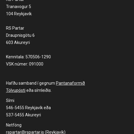
Tranavogur 5
104 Reykjavík
RS Partar
Draupnisgötu 6
603 Akureyri
Kennitala: 570506-1290
VSK númer: 091000
Hafðu samband í gegnum
Pantanaformið
Tölvupósti
eða símleiðis.
Sími
546-5455 Reykjavík eða
537-5455 Akureyri
Netföng
rspartar@rspartar.is (Reykjavík)