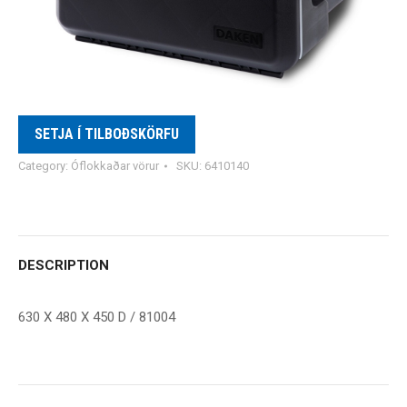
SETJA Í TILBOÐSKÖRFU
Category:
Óflokkaðar vörur
SKU:
6410140
DESCRIPTION
630 X 480 X 450 D / 81004