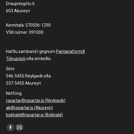
Draupnisgötu 6
603 Akureyri
Kennitala: 570506-1290
VSK númer: 091000
Hafðu samband í gegnum
Pantanaformið
Tölvupósti
eða símleiðis.
Sími
546-5455 Reykjavík eða
537-5455 Akureyri
Netföng
rspartar@rspartar.is (Reykjavík)
ak@rspartar.is (Akureyri)
bokhald@rspartar.is (Bókhald)
Find us on:
Facebook
Mail