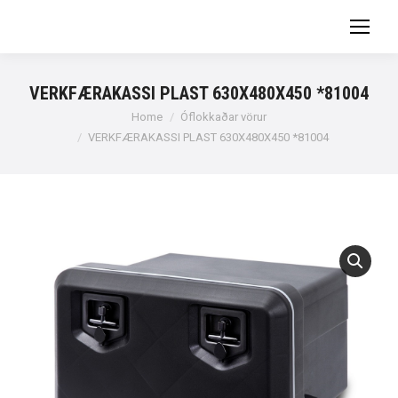
VERKFÆRAKASSI PLAST 630X480X450 *81004
You are here:
Home
Óflokkaðar vörur
VERKFÆRAKASSI PLAST 630X480X450 *81004