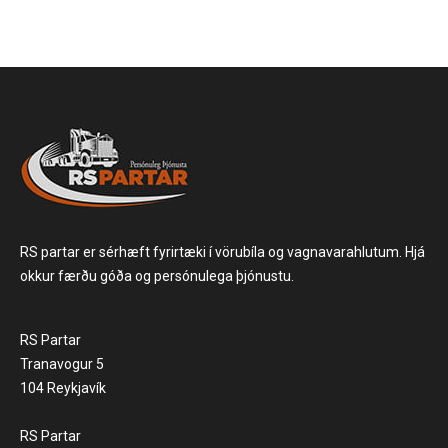
RS partar er sérhæft fyrirtæki í vörubíla og vagnavarahlutum. Hjá
okkur færðu góða og persónulega þjónustu.
RS Partar
Tranavogur 5
104 Reykjavík
RS Partar