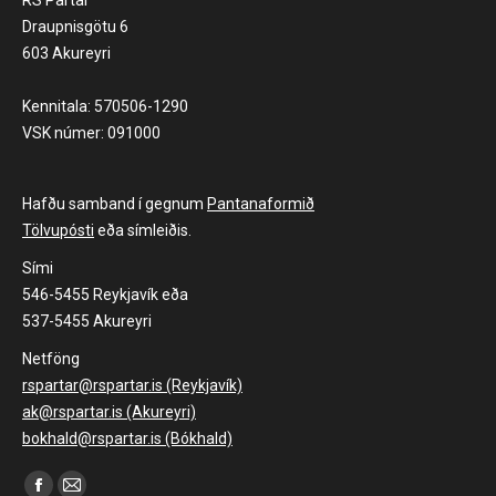
RS Partar
Draupnisgötu 6
603 Akureyri
Kennitala: 570506-1290
VSK númer: 091000
Hafðu samband í gegnum
Pantanaformið
Tölvupósti
eða símleiðis.
Sími
546-5455 Reykjavík eða
537-5455 Akureyri
Netföng
rspartar@rspartar.is (Reykjavík)
ak@rspartar.is (Akureyri)
bokhald@rspartar.is (Bókhald)
Find us on: