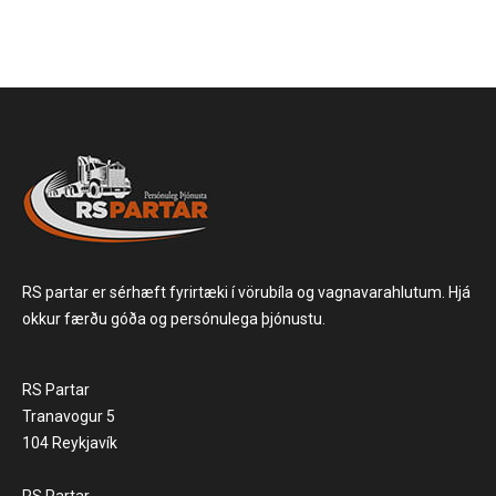
RS partar er sérhæft fyrirtæki í vörubíla og vagnavarahlutum. Hjá
okkur færðu góða og persónulega þjónustu.
RS Partar
Tranavogur 5
104 Reykjavík