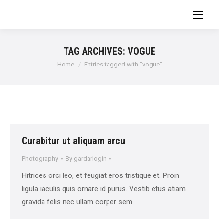
TAG ARCHIVES:
VOGUE
You are here:
Home
Entries tagged with "vogue"
Curabitur ut aliquam arcu
Photography
By
gardarlogin
Hitrices orci leo, et feugiat eros tristique et. Proin
ligula iaculis quis ornare id purus. Vestib etus atiam
gravida felis nec ullam corper sem.