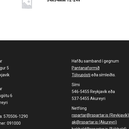
ar
Hafðu samband í gegnum
gur 5
Pantanaformið
javík
Tölvupósti
eða símleiðis.
Sími
ar
546-5455 Reykjavík eða
sgötu 6
537-5455 Akureyri
eyri
Netföng
rspartar@rspartar.is (Reykjavík)
la: 570506-1290
ak@rspartar.is (Akureyri)
er: 091000