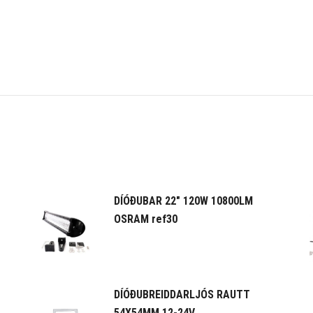
DÍÓÐUBAR 22" 120W 10800LM
OSRAM ref30
DÍÓÐUBREIDDARLJÓS RAUTT
54X54MM 12-24V