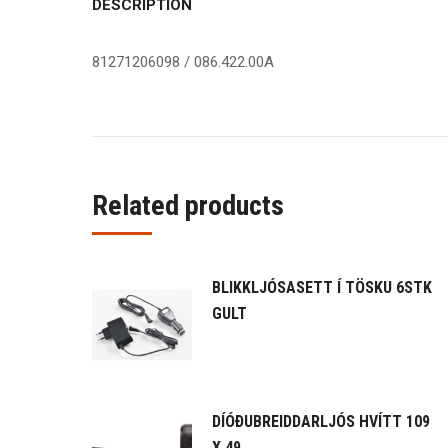
DESCRIPTION
81271206098 / 086.422.00A
Related products
BLIKKLJÓSASETT Í TÖSKU 6STK
GULT
DÍÓÐUBREIDDARLJÓS HVÍTT 109
X 49