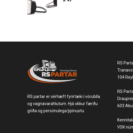
RS Part
Tranavo
104 Reyk
RS Part
RS partar er sérhæft fyrirtæki í vörubíla
Draupni
og vagnavarahlutum. Hjá okkur færðu
603 Akur
góða og persónulega þjónustu.
Kennita
VSK núm