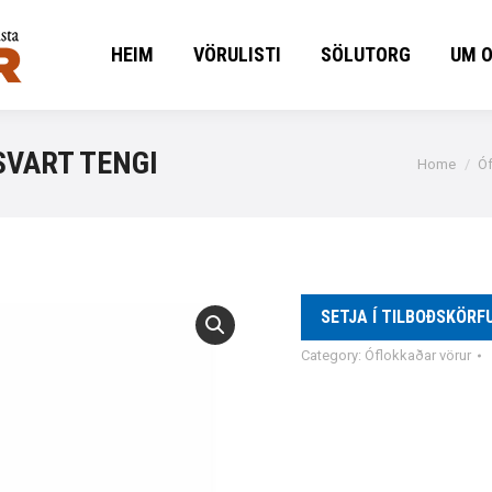
HEIM
VÖRULISTI
SÖLUTORG
UM 
HEIM
VÖRULISTI
SÖLUTORG
UM 
SVART TENGI
You are he
Home
Óf
SETJA Í TILBOÐSKÖRF
Category:
Óflokkaðar vörur