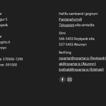
ar
Hafðu samband í gegnum
gur 5
Pantanaformið
javík
Tölvupósti
eða símleiðis.
Sími
ar
546-5455 Reykjavík eða
sgötu 6
537-5455 Akureyri
eyri
Netföng
rspartar@rspartar.is (Reykjavík)
la: 570506-1290
ak@rspartar.is (Akureyri)
er: 091000
bokhald@rspartar.is (Bókhald)
Find us on:
Facebook
Mail
page
page
opens
opens
in
in