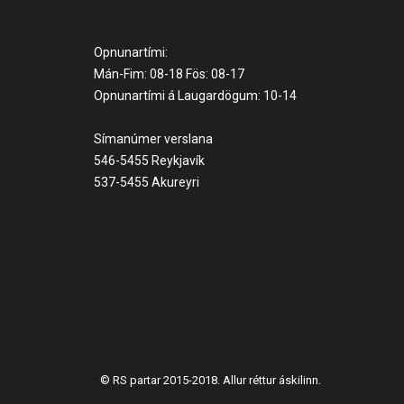
Opnunartími:
Mán-Fim: 08-18 Fös: 08-17
Opnunartími á Laugardögum: 10-14
Símanúmer verslana
546-5455 Reykjavík
537-5455 Akureyri
© RS partar 2015-2018. Allur réttur áskilinn.