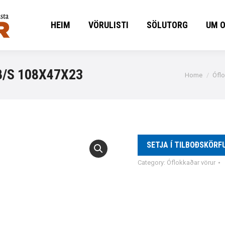
HEIM
VÖRULISTI
SÖLUTORG
UM 
HEIM
VÖRULISTI
SÖLUTORG
UM 
B/S 108X47X23
You are her
Home
Óflo
SETJA Í TILBOÐSKÖRF
Category:
Óflokkaðar vörur