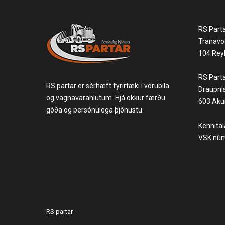
RS Part
Tranavo
104 Reyk
RS Part
RS partar er sérhæft fyrirtæki í vörubíla
Draupni
og vagnavarahlutum. Hjá okkur færðu
603 Akur
góða og persónulega þjónustu.
Kennita
VSK núm
RS partar