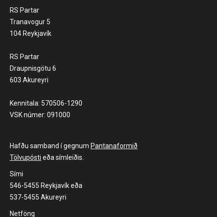
RS Partar
Tranavogur 5
104 Reykjavík
RS Partar
Draupnisgötu 6
603 Akureyri
Kennitala: 570506-1290
VSK númer: 091000
Hafðu samband í gegnum
Pantanaformið
Tölvupósti
eða símleiðis.
Sími
546-5455 Reykjavík eða
537-5455 Akureyri
Netföng