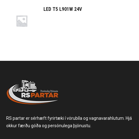
LED T5 L901W 24V
RS partar er sérhæft fyrirtæki í vörubíla og vagnavarahlutum. Hjá
okkur færðu góða og persónulega þjónustu.