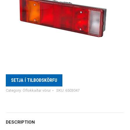
SETJA Í TILBOÐSKÖRFU
Category:
Óflokkaðar vörur
SKU:
6503047
DESCRIPTION