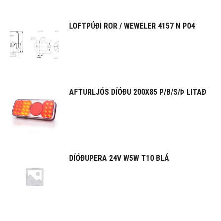
LOFTPÚÐI ROR / WEWELER 4157 N P04
AFTURLJÓS DÍÓÐU 200X85 P/B/S/Þ LITAÐ
DÍÓÐUPERA 24V W5W T10 BLÁ