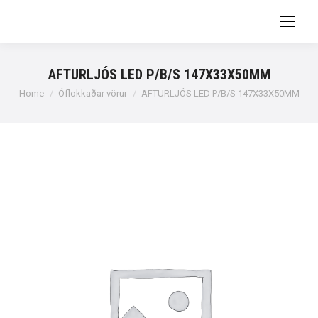
AFTURLJÓS LED P/B/S 147X33X50MM
You are here:
Home
Óflokkaðar vörur
AFTURLJÓS LED P/B/S 147X33X50MM