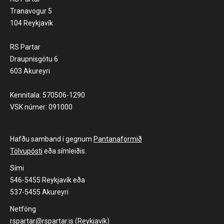
Tranavogur 5
104 Reykjavík
RS Partar
Draupnisgötu 6
603 Akureyri
Kennitala: 570506-1290
VSK númer: 091000
Hafðu samband í gegnum
Pantanaformið
Tölvupósti
eða símleiðis.
Sími
546-5455 Reykjavík eða
537-5455 Akureyri
Netföng
rspartar@rspartar.is (Reykjavík)