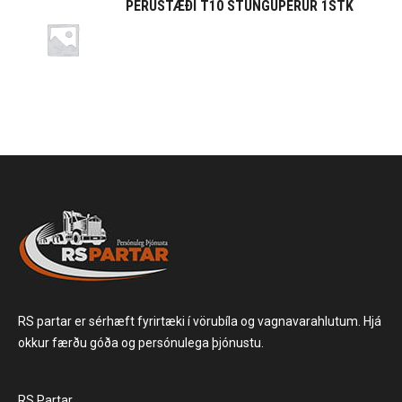
PERUSTÆÐI T10 STUNGUPERUR 1STK
RS partar er sérhæft fyrirtæki í vörubíla og vagnavarahlutum. Hjá
okkur færðu góða og persónulega þjónustu.
RS Partar