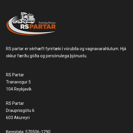
RS partar er sérhæft fyrirtæki í vörubíla og vagnavarahlutum. Hjá
okkur færðu góða og persónulega þjónustu.
RS Partar
Tranavogur 5
104 Reykjavík
RS Partar
Draupnisgötu 6
603 Akureyri
Kennitala: 570506-1290