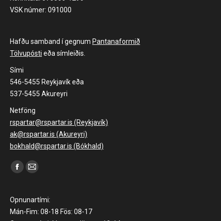
VSK númer: 091000
Hafðu samband í gegnum
Pantanaformið
Tölvupósti
eða símleiðis.
Sími
546-5455 Reykjavík eða
537-5455 Akureyri
Netföng
rspartar@rspartar.is (Reykjavík)
ak@rspartar.is (Akureyri)
bokhald@rspartar.is (Bókhald)
Find us on:
Facebook
Mail
page
page
opens
opens
Opnunartími:
in
in
Mán-Fim: 08-18 Fös: 08-17