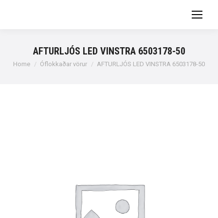
AFTURLJÓS LED VINSTRA 6503178-50
You are here:
Home
Óflokkaðar vörur
AFTURLJÓS LED VINSTRA 6503178-50