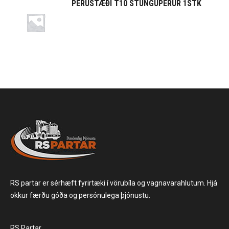
PERUSTÆÐI T10 STUNGUPERUR 1STK
RS partar er sérhæft fyrirtæki í vörubíla og vagnavarahlutum. Hjá
okkur færðu góða og persónulega þjónustu.
RS Partar