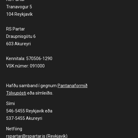
Tranavogur 5
104 Reykjavík
RS Partar
Draupnisgötu 6
603 Akureyri
Kennitala: 570506-1290
VSK númer: 091000
Hafðu samband í gegnum
Pantanaformið
Tölvupósti
eða símleiðis.
Sími
546-5455 Reykjavík eða
537-5455 Akureyri
Netföng
rspartar@rspartar.is (Reykjavík)