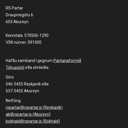
RS Partar
Draupnisgötu 6
603 Akureyri
Kennitala: 570506-1290
VSK númer: 091000
Hafðu samband í gegnum
Pantanaformið
Tölvupósti
eða símleiðis.
Sími
546-5455 Reykjavík eða
537-5455 Akureyri
Netföng
rspartar@rspartar.is (Reykjavík)
ak@rspartar.is (Akureyri)
bokhald@rspartar.is (Bókhald)