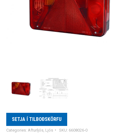
SETJA Í TILBOÐSKÖRFU
Categories:
Afturljós
,
Ljós
SKU:
6608026-0