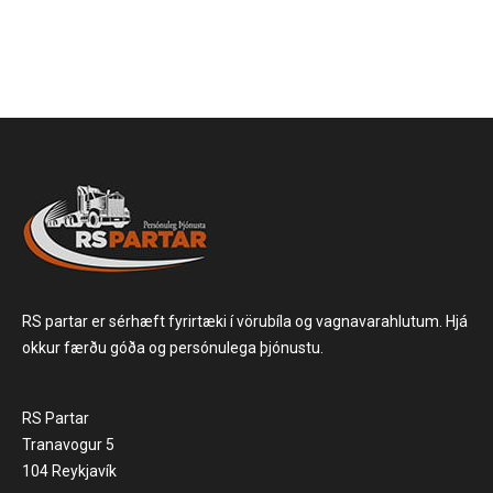
RS partar er sérhæft fyrirtæki í vörubíla og vagnavarahlutum. Hjá
okkur færðu góða og persónulega þjónustu.
RS Partar
Tranavogur 5
104 Reykjavík