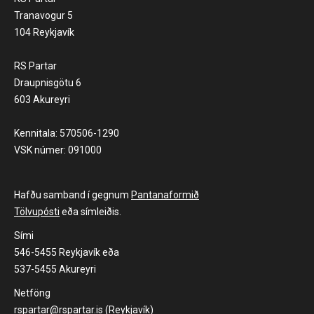
Tranavogur 5
104 Reykjavík
RS Partar
Draupnisgötu 6
603 Akureyri
Kennitala: 570506-1290
VSK númer: 091000
Hafðu samband í gegnum
Pantanaformið
Tölvupósti
eða símleiðis.
Sími
546-5455 Reykjavík eða
537-5455 Akureyri
Netföng
rspartar@rspartar.is (Reykjavík)