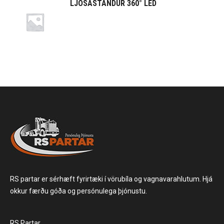
LJÓSASTANDUR 360° LED
RS partar er sérhæft fyrirtæki í vörubíla og vagnavarahlutum. Hjá
okkur færðu góða og persónulega þjónustu.
RS Partar