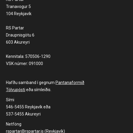
Tranavogur 5
104 Reykjavík
RS Partar
Draupnisgötu 6
603 Akureyri
Kennitala: 570506-1290
VSK númer: 091000
Hafðu samband í gegnum
Pantanaformið
Tölvupósti
eða símleiðis.
Sími
546-5455 Reykjavík eða
537-5455 Akureyri
Netföng
rspartar@rspartar.is (Reykjavík)