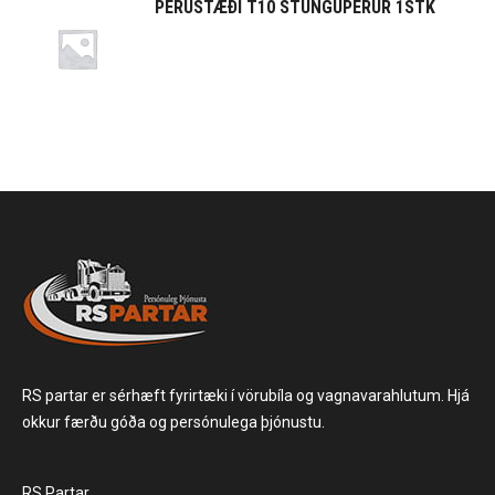
PERUSTÆÐI T10 STUNGUPERUR 1STK
RS partar er sérhæft fyrirtæki í vörubíla og vagnavarahlutum. Hjá
okkur færðu góða og persónulega þjónustu.
RS Partar