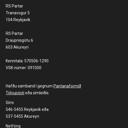
RS Partar
Tranavogur 5
104 Reykjavík
RS Partar
Draupnisgötu 6
603 Akureyri
Kennitala: 570506-1290
VSK númer: 091000
Hafðu samband í gegnum
Pantanaformið
Tölvupósti
eða símleiðis.
Sími
546-5455 Reykjavík eða
537-5455 Akureyri
Netföng