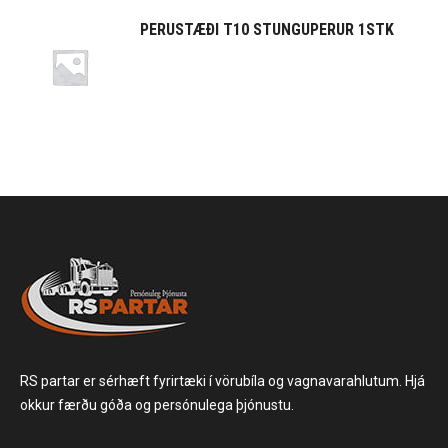
PERUSTÆÐI T10 STUNGUPERUR 1STK
RS partar er sérhæft fyrirtæki í vörubíla og vagnavarahlutum. Hjá
okkur færðu góða og persónulega þjónustu.