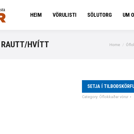
HEIM
VÖRULISTI
SÖLUTORG
UM 
HEIM
VÖRULISTI
SÖLUTORG
UM 
 RAUTT/HVÍTT
You are here
Home
Óflo
SETJA Í TILBOÐSKÖRF
Category:
Óflokkaðar vörur