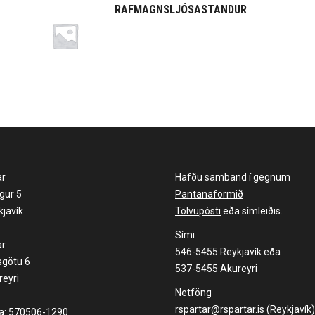
RAFMAGNSLJÓSASTANDUR
ar
Hafðu samband í gegnum
gur 5
Pantanaformið
javík
Tölvupósti
eða símleiðis.
Sími
ar
546-5455 Reykjavík eða
sgötu 6
537-5455 Akureyri
eyri
Netföng
rspartar@rspartar.is (Reykjavík)
la: 570506-1290