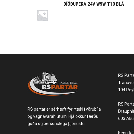
DÍÓÐUPERA 24V W5W T10 BLÁ
RS Part
Tranavo
104 Reyk
RS Part
RS partar er sérhæft fyrirtæki í vörubíla
Draupni
og vagnavarahlutum. Hjá okkur færðu
603 Akur
góða og persónulega þjónustu.
Kennita