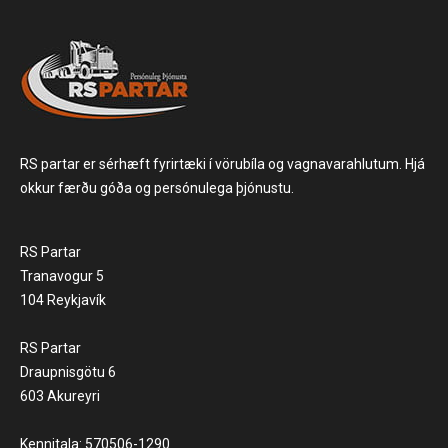
RS partar er sérhæft fyrirtæki í vörubíla og vagnavarahlutum. Hjá
okkur færðu góða og persónulega þjónustu.
RS Partar
Tranavogur 5
104 Reykjavík
RS Partar
Draupnisgötu 6
603 Akureyri
Kennitala: 570506-1290