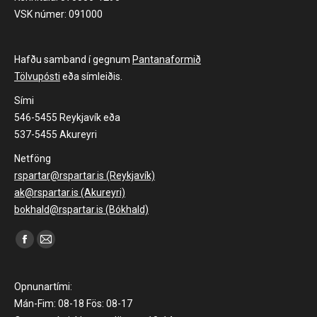
VSK númer: 091000
Hafðu samband í gegnum
Pantanaformið
Tölvupósti
eða símleiðis.
Sími
546-5455 Reykjavík eða
537-5455 Akureyri
Netföng
rspartar@rspartar.is (Reykjavík)
ak@rspartar.is (Akureyri)
bokhald@rspartar.is (Bókhald)
Find us on:
Facebook
Mail
page
page
opens
opens
Opnunartími:
in
in
Mán-Fim: 08-18 Fös: 08-17