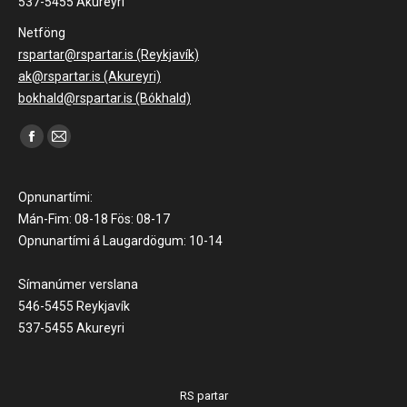
537-5455 Akureyri
Netföng
rspartar@rspartar.is (Reykjavík)
ak@rspartar.is (Akureyri)
bokhald@rspartar.is (Bókhald)
Find us on:
Facebook
Mail
page
page
opens
opens
Opnunartími:
in
in
Mán-Fim: 08-18 Fös: 08-17
Opnunartími á Laugardögum: 10-14
new
new
window
window
Símanúmer verslana
546-5455 Reykjavík
537-5455 Akureyri
RS partar