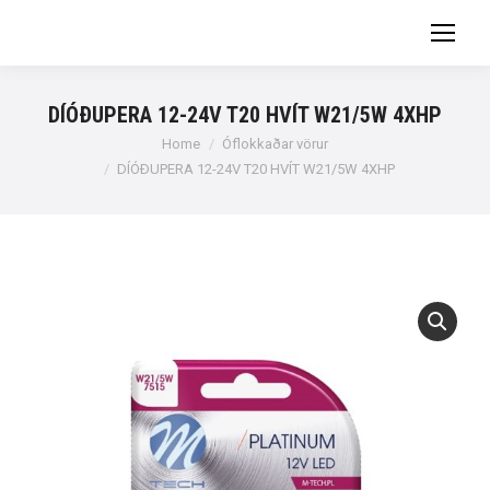
DÍÓÐUPERA 12-24V T20 HVÍT W21/5W 4XHP
You are here:
Home
Óflokkaðar vörur
DÍÓÐUPERA 12-24V T20 HVÍT W21/5W 4XHP