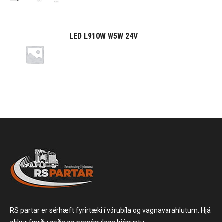
LED L910W W5W 24V
RS partar er sérhæft fyrirtæki í vörubíla og vagnavarahlutum. Hjá
okkur færðu góða og persónulega þjónustu.