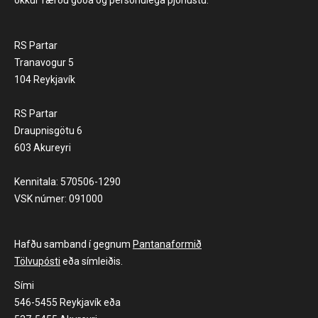
RS Partar
Tranavogur 5
104 Reykjavík
RS Partar
Draupnisgötu 6
603 Akureyri
Kennitala: 570506-1290
VSK númer: 091000
Hafðu samband í gegnum
Pantanaformið
Tölvupósti
eða símleiðis.
Sími
546-5455 Reykjavík eða