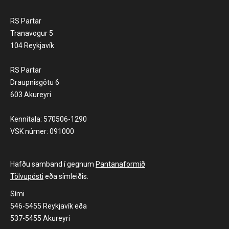
RS Partar
Tranavogur 5
104 Reykjavík
RS Partar
Draupnisgötu 6
603 Akureyri
Kennitala: 570506-1290
VSK númer: 091000
Hafðu samband í gegnum
Pantanaformið
Tölvupósti
eða símleiðis.
Sími
546-5455 Reykjavík eða
537-5455 Akureyri