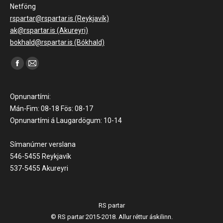
Netföng
rspartar@rspartar.is (Reykjavík)
ak@rspartar.is (Akureyri)
bokhald@rspartar.is (Bókhald)
Find us on:
Facebook
Mail
page
page
opens
opens
Opnunartími:
in
in
Mán-Fim: 08-18 Fös: 08-17
Opnunartími á Laugardögum: 10-14
new
new
window
window
Símanúmer verslana
546-5455 Reykjavík
537-5455 Akureyri
RS partar
© RS partar 2015-2018. Allur réttur áskilinn.