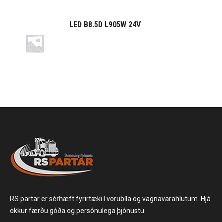
LED B8.5D L905W 24V
RS partar er sérhæft fyrirtæki í vörubíla og vagnavarahlutum. Hjá
okkur færðu góða og persónulega þjónustu.