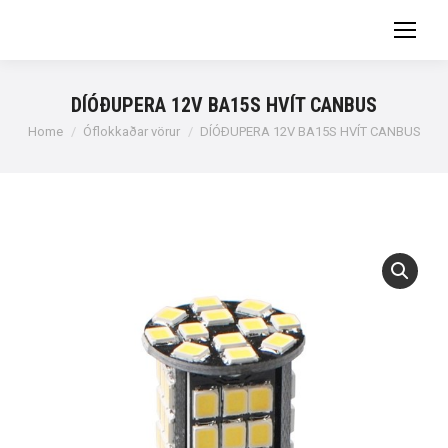
DÍÓÐUPERA 12V BA15S HVÍT CANBUS
You are here:
Home
Óflokkaðar vörur
DÍÓÐUPERA 12V BA15S HVÍT CANBUS