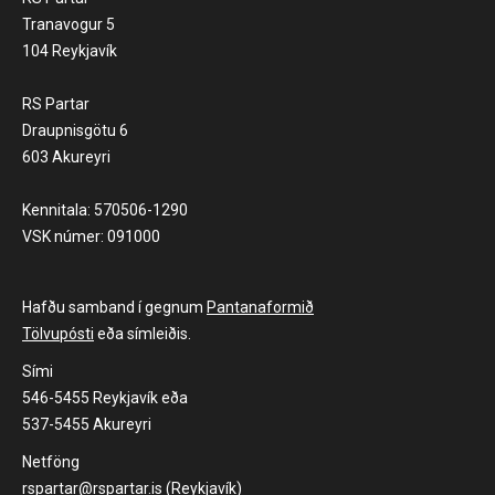
Tranavogur 5
104 Reykjavík
RS Partar
Draupnisgötu 6
603 Akureyri
Kennitala: 570506-1290
VSK númer: 091000
Hafðu samband í gegnum
Pantanaformið
Tölvupósti
eða símleiðis.
Sími
546-5455 Reykjavík eða
537-5455 Akureyri
Netföng
rspartar@rspartar.is (Reykjavík)