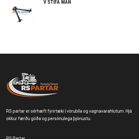
V STÍFA MAN
RS partar er sérhæft fyrirtæki í vörubíla og vagnavarahlutum. Hjá
okkur færðu góða og persónulega þjónustu.
RS Partar