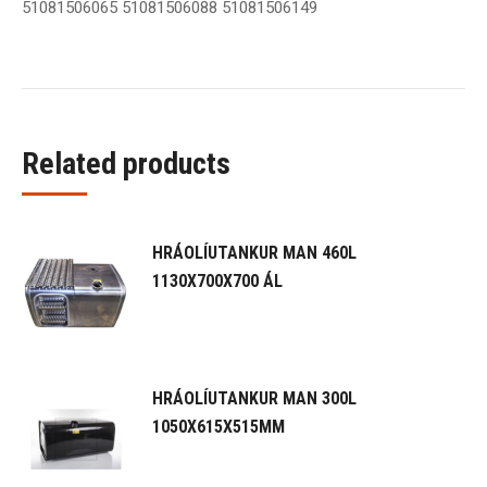
51081506065 51081506088 51081506149
Related products
HRÁOLÍUTANKUR MAN 460L
1130X700X700 ÁL
HRÁOLÍUTANKUR MAN 300L
1050X615X515MM