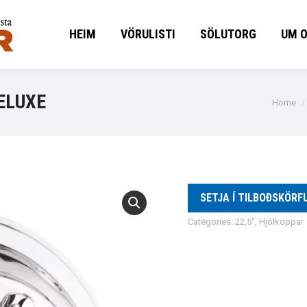
HEIM
VÖRULISTI
SÖLUTORG
UM 
HEIM
VÖRULISTI
SÖLUTORG
UM 
ELUXE
You are
Home
SETJA Í TILBOÐSKÖRF
Categories:
22,5"
,
Hjólkoppar