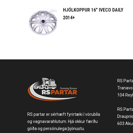
HJÓLKOPPUR 16" IVECO DAILY
2014+
RS Part
Tranavo
104 Reyk
RS Part
RS partar er sérhæft fyrirtæki í vörubíla
Draupni
og vagnavarahlutum. Hjá okkur færðu
603 Akur
góða og persónulega þjónustu.