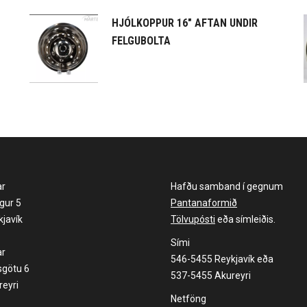
HJÓLKOPPUR 16" AFTAN UNDIR
FELGUBOLTA
ar
Hafðu samband í gegnum
gur 5
Pantanaformið
javík
Tölvupósti
eða símleiðis.
Sími
ar
546-5455 Reykjavík eða
sgötu 6
537-5455 Akureyri
eyri
Netföng