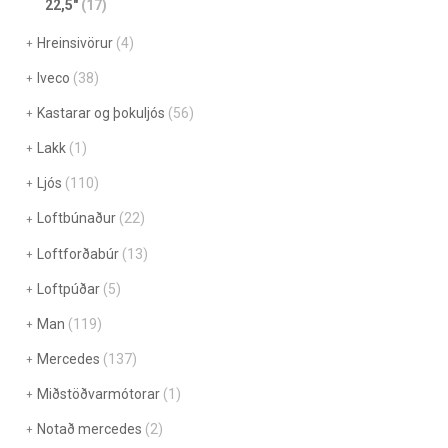
22,5"
(17)
Hreinsivörur
(4)
Iveco
(38)
Kastarar og þokuljós
(56)
Lakk
(1)
Ljós
(110)
Loftbúnaður
(22)
Loftforðabúr
(13)
Loftpúðar
(5)
Man
(119)
Mercedes
(137)
Miðstöðvarmótorar
(1)
Notað mercedes
(2)