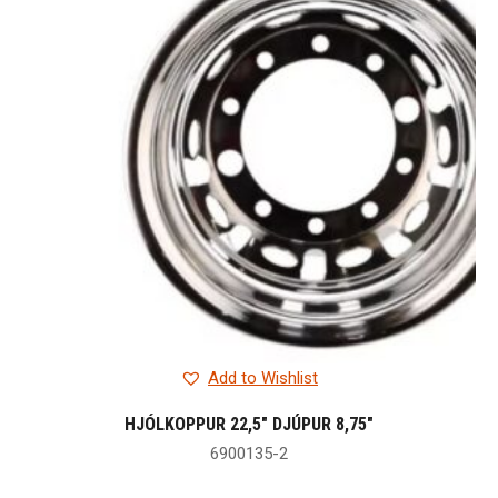
Add to Wishlist
HJÓLKOPPUR 22,5″ DJÚPUR 8,75″
6900135-2