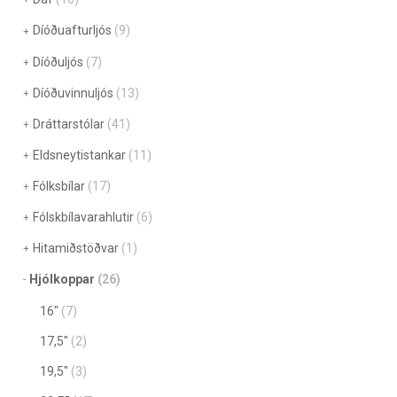
Díóðuafturljós
(9)
Díóðuljós
(7)
Díóðuvinnuljós
(13)
Dráttarstólar
(41)
Eldsneytistankar
(11)
Fólksbílar
(17)
Fólskbílavarahlutir
(6)
Hitamiðstöðvar
(1)
Hjólkoppar
(26)
16"
(7)
17,5"
(2)
19,5"
(3)