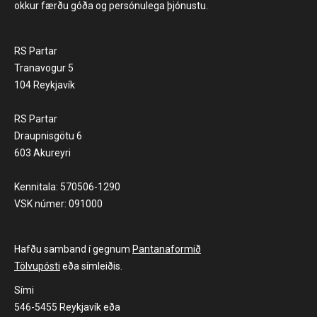
okkur færðu góða og persónulega þjónustu.
RS Partar
Tranavogur 5
104 Reykjavík
RS Partar
Draupnisgötu 6
603 Akureyri
Kennitala: 570506-1290
VSK númer: 091000
Hafðu samband í gegnum
Pantanaformið
Tölvupósti
eða símleiðis.
Sími
546-5455 Reykjavík eða