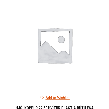
Add to Wishlist
HJÓLKOPPUR 22,5″ HVÍTUR PLAST Á RÚTU F&A