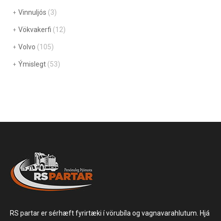
Vinnuljós
(3)
Vökvakerfi
(12)
Volvo
(105)
Ýmislegt
(53)
RS partar er sérhæft fyrirtæki í vörubíla og vagnavarahlutum. Hjá