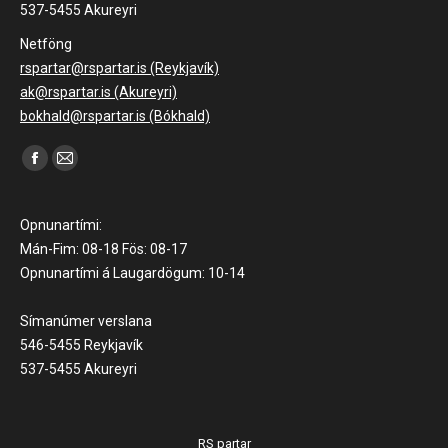
537-5455 Akureyri
Netföng
rspartar@rspartar.is (Reykjavík)
ak@rspartar.is (Akureyri)
bokhald@rspartar.is (Bókhald)
Find us on:
Facebook
Mail
page
page
opens
opens
Opnunartími:
in
in
Mán-Fim: 08-18 Fös: 08-17
Opnunartími á Laugardögum: 10-14
new
new
window
window
Símanúmer verslana
546-5455 Reykjavík
537-5455 Akureyri
RS partar