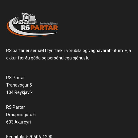
RS partar er sérhæft fyrirtæki í vörubíla og vagnavarahlutum. Hjá
okkur færðu góða og persónulega þjónustu.
RS Partar
Tranavogur 5
104 Reykjavík
RS Partar
Draupnisgötu 6
603 Akureyri
Kennitala: 570506-1290