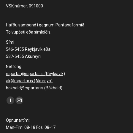
VSK númer: 091000
Hafðu samband í gegnum
Pantanaformið
Tölvupósti
eða símleiðis.
Sími
546-5455 Reykjavík eða
537-5455 Akureyri
Netföng
rspartar@rspartar.is (Reykjavík)
ak@rspartar.is (Akureyri)
bokhald@rspartar.is (Bókhald)
Find us on:
Facebook
Mail
page
page
opens
opens
Opnunartími:
in
in
Mán-Fim: 08-18 Fös: 08-17