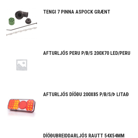
TENGI 7 PINNA ASPOCK GRÆNT
AFTURLJÓS PERU P/B/S 200X70 LED/PERU
AFTURLJÓS DÍÓÐU 200X85 P/B/S/Þ LITAÐ
DÍÓÐUBREIDDARLJÓS RAUTT 54X54MM