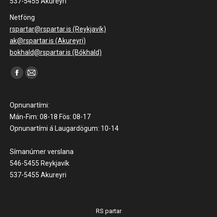
537-5455 Akureyri
Netföng
rspartar@rspartar.is (Reykjavík)
ak@rspartar.is (Akureyri)
bokhald@rspartar.is (Bókhald)
Find us on:
Facebook
Mail
page
page
opens
opens
Opnunartími:
in
in
Mán-Fim: 08-18 Fös: 08-17
Opnunartími á Laugardögum: 10-14
new
new
window
window
Símanúmer verslana
546-5455 Reykjavík
537-5455 Akureyri
RS partar