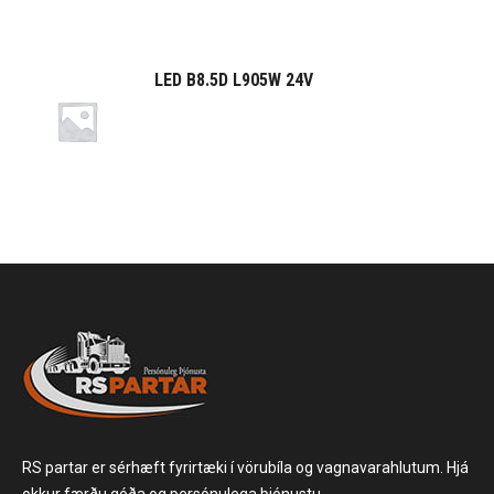
LED B8.5D L905W 24V
RS partar er sérhæft fyrirtæki í vörubíla og vagnavarahlutum. Hjá
okkur færðu góða og persónulega þjónustu.