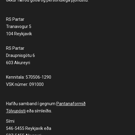
RS Partar
Tranavogur 5
104 Reykjavík
RS Partar
Draupnisgötu 6
603 Akureyri
Kennitala: 570506-1290
VSK númer: 091000
Hafðu samband í gegnum
Pantanaformið
Tölvupósti
eða símleiðis.
Sími
546-5455 Reykjavík eða