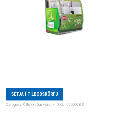
SETJA Í TILBOÐSKÖRFU
Category:
Óflokkaðar vörur
SKU:
6590028-3