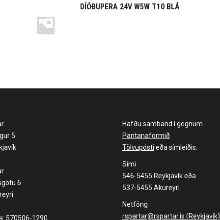
DÍÓÐUPERA 24V W5W T10 BLÁ
ar
Hafðu samband í gegnum
gur 5
Pantanaformið
javík
Tölvupósti
eða símleiðis.
Sími
ar
546-5455 Reykjavík eða
sgötu 6
537-5455 Akureyri
eyri
Netföng
rspartar@rspartar.is (Reykjavík)
la: 570506-1290