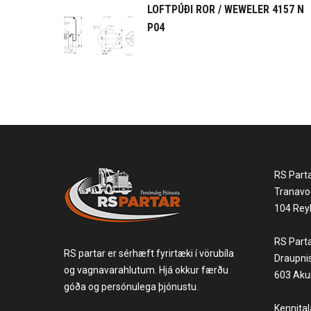
LOFTPÚÐI ROR / WEWELER 4157 N
P04
RS Part
Tranavo
104 Reyk
RS Part
RS partar er sérhæft fyrirtæki í vörubíla
Draupni
og vagnavarahlutum. Hjá okkur færðu
603 Akur
góða og persónulega þjónustu.
Kennita