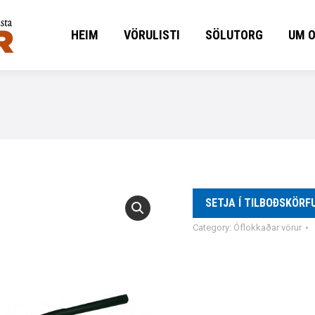
HEIM
VÖRULISTI
SÖLUTORG
UM 
HEIM
VÖRULISTI
SÖLUTORG
UM 
SETJA Í TILBOÐSKÖRF
Category:
Óflokkaðar vörur