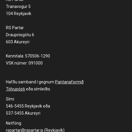
Tranavogur 5
104 Reykjavík
RS Partar
Draupnisgötu 6
603 Akureyri
Kennitala: 570506-1290
VSK númer: 091000
Hafðu samband í gegnum
Pantanaformið
Tölvupósti
eða símleiðis.
Sími
546-5455 Reykjavík eða
537-5455 Akureyri
Netföng
rspartar@rspartar.is (Reykjavík)