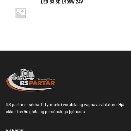
LED B8.5D L905W 24V
RS partar er sérhæft fyrirtæki í vörubíla og vagnavarahlutum. Hjá
okkur færðu góða og persónulega þjónustu.
RS Partar