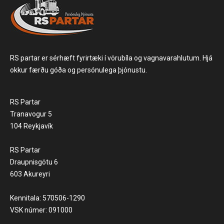
RS partar er sérhæft fyrirtæki í vörubíla og vagnavarahlutum. Hjá
okkur færðu góða og persónulega þjónustu.
RS Partar
Tranavogur 5
104 Reykjavík
RS Partar
Draupnisgötu 6
603 Akureyri
Kennitala: 570506-1290
VSK númer: 091000