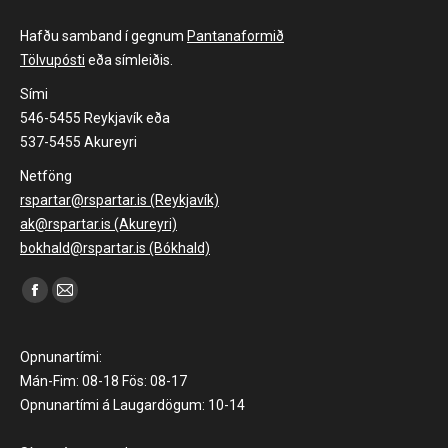
Hafðu samband í gegnum
Pantanaformið
Tölvupósti
eða símleiðis.
Sími
546-5455 Reykjavík eða
537-5455 Akureyri
Netföng
rspartar@rspartar.is (Reykjavík)
ak@rspartar.is (Akureyri)
bokhald@rspartar.is (Bókhald)
Find us on:
Facebook
Mail
page
page
opens
opens
Opnunartími:
in
in
Mán-Fim: 08-18 Fös: 08-17
Opnunartími á Laugardögum: 10-14
new
new
window
window