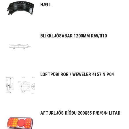
HÆLL
BLIKKLJÓSABAR 1200MM R65/R10
LOFTPÚÐI ROR / WEWELER 4157 N P04
AFTURLJÓS DÍÓÐU 200X85 P/B/S/Þ LITAÐ