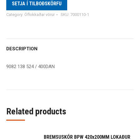
SETJA Í TILBOÐSKÖRFU
Category:
Óflokkaðar vörur
SKU:
7000110-1
DESCRIPTION
9082 138 524 / 400DAN
Related products
BREMSUSKÓR BPW 420x200MM LOKAÐUR