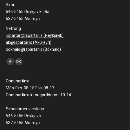
Sími
546-5455 Reykjavík eða
537-5455 Akureyri
Netföng
rspartar@rspartar.is (Reykjavík)
ak@rspartar.is (Akureyri)
bokhald@rspartar.is (Bókhald)
Find us on:
Facebook
Mail
page
page
opens
opens
Opnunartími:
in
in
Mán-Fim: 08-18 Fös: 08-17
Opnunartími á Laugardögum: 10-14
new
new
window
window
Símanúmer verslana
546-5455 Reykjavík
537-5455 Akureyri