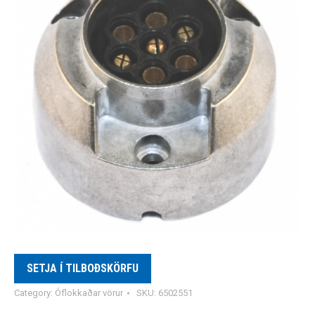
SETJA Í TILBOÐSKÖRFU
Category:
Óflokkaðar vörur
SKU:
6502551