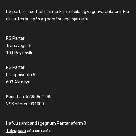
RS partar er sérhæft fyrirtæki í vörubíla og vagnavarahlutum. Hjá
okkur færðu góða og persónulega þjónustu.
RS Partar
Tranavogur 5
104 Reykjavík
RS Partar
Draupnisgötu 6
603 Akureyri
Kennitala: 570506-1290
VSK númer: 091000
Hafðu samband í gegnum
Pantanaformið
Tölvupósti
eða símleiðis.