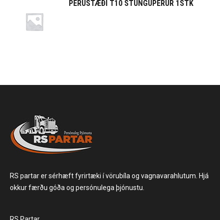
PERUSTÆÐI T10 STUNGUPERUR 1STK
RS partar er sérhæft fyrirtæki í vörubíla og vagnavarahlutum. Hjá
okkur færðu góða og persónulega þjónustu.
RS Partar