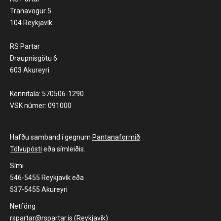
Tranavogur 5
104 Reykjavík
RS Partar
Draupnisgötu 6
603 Akureyri
Kennitala: 570506-1290
VSK númer: 091000
Hafðu samband í gegnum
Pantanaformið
Tölvupósti
eða símleiðis.
Sími
546-5455 Reykjavík eða
537-5455 Akureyri
Netföng
rspartar@rspartar.is (Reykjavík)