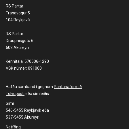
RS Partar
Tranavogur 5
104 Reykjavík
RS Partar
Draupnisgötu 6
603 Akureyri
Kennitala: 570506-1290
VSK númer: 091000
Hafðu samband í gegnum
Pantanaformið
Tölvupósti
eða símleiðis.
Sími
546-5455 Reykjavík eða
537-5455 Akureyri
Netföng