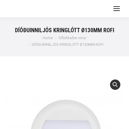
DÍÓÐUINNILJÓS KRINGLÓTT Ø130MM ROFI
You are here:
Home
Óflokkaðar vörur
DÍÓÐUINNILJÓS KRINGLÓTT Ø130MM ROFI