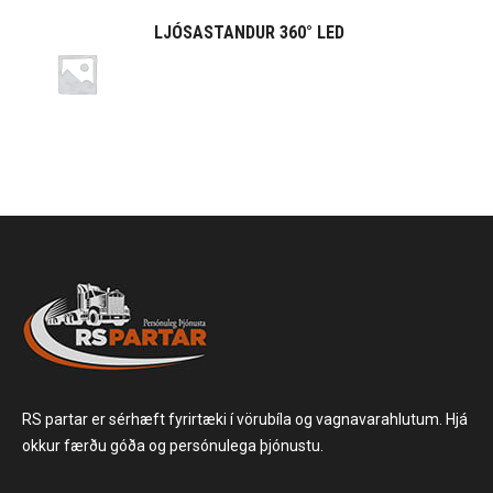
LJÓSASTANDUR 360° LED
RS partar er sérhæft fyrirtæki í vörubíla og vagnavarahlutum. Hjá
okkur færðu góða og persónulega þjónustu.