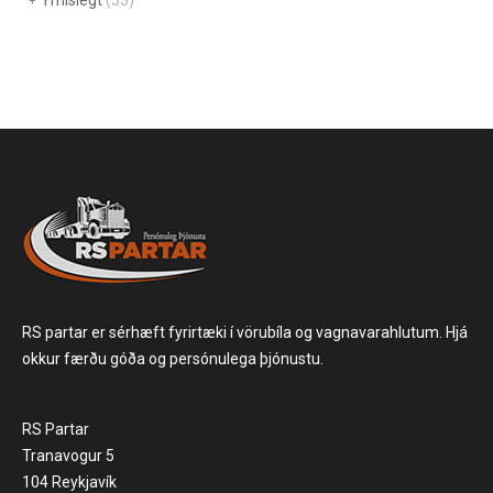
Ýmislegt
(53)
RS partar er sérhæft fyrirtæki í vörubíla og vagnavarahlutum. Hjá
okkur færðu góða og persónulega þjónustu.
RS Partar
Tranavogur 5
104 Reykjavík