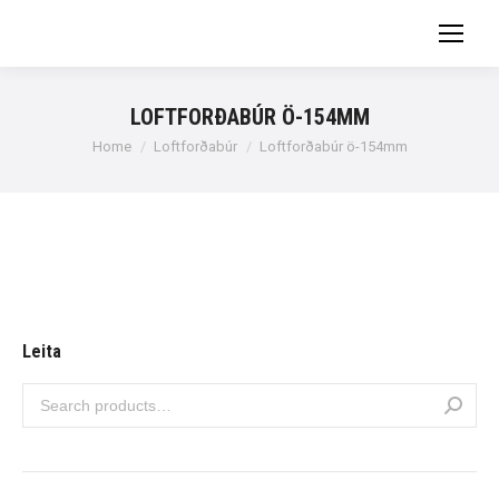
LOFTFORÐABÚR Ö-154MM
You are here:
Home
Loftforðabúr
Loftforðabúr ö-154mm
Leita