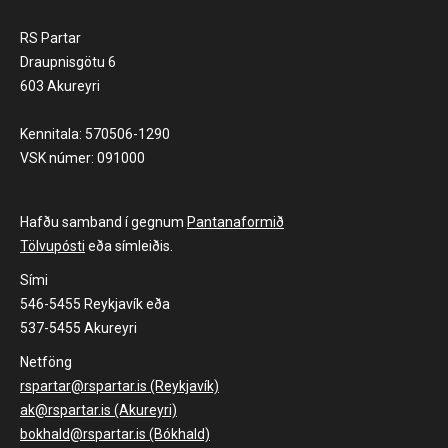
RS Partar
Draupnisgötu 6
603 Akureyri
Kennitala: 570506-1290
VSK númer: 091000
Hafðu samband í gegnum
Pantanaformið
Tölvupósti
eða símleiðis.
Sími
546-5455 Reykjavík eða
537-5455 Akureyri
Netföng
rspartar@rspartar.is (Reykjavík)
ak@rspartar.is (Akureyri)
bokhald@rspartar.is (Bókhald)