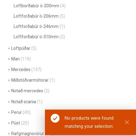
Loftborðabúr ö-200mm
(4)
Loftforðabúr ö-206mm
(5)
Loftforðabúr ö-246mm
(1)
Loftforðabúr ö-310mm
(2)
Loftpúðar
(5)
Man
(119)
Mercedes
(137)
Miðstöðvarmótorar
(1)
Notað mercedes
(2)
Notað scania
(1)
Perur
(45)
No products were found
Púst
(25)
matching your selection.
Rafgmagnsvörur
(91)