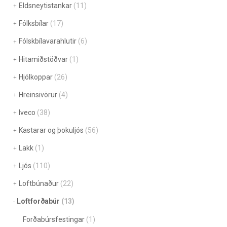
Eldsneytistankar
(11)
Fólksbílar
(17)
Fólskbílavarahlutir
(6)
Hitamiðstöðvar
(1)
Hjólkoppar
(26)
Hreinsivörur
(4)
Iveco
(38)
Kastarar og þokuljós
(56)
Lakk
(1)
Ljós
(110)
Loftbúnaður
(22)
Loftforðabúr
(13)
Forðabúrsfestingar
(1)