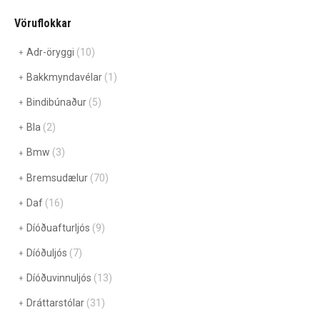
Vöruflokkar
Adr-öryggi
(10)
Bakkmyndavélar
(1)
Bindibúnaður
(5)
Bla
(2)
Bmw
(3)
Bremsudælur
(70)
Daf
(16)
Díóðuafturljós
(9)
Díóðuljós
(7)
Díóðuvinnuljós
(13)
Dráttarstólar
(31)