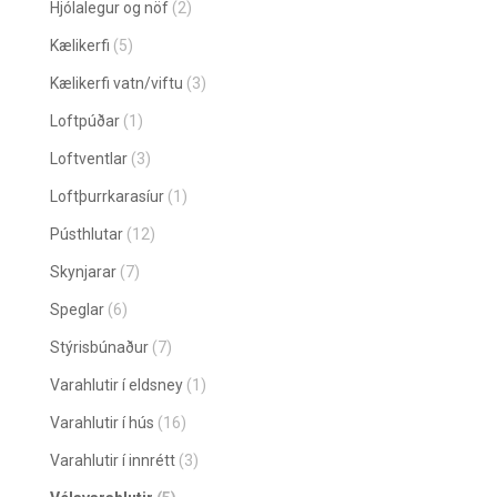
Hjólalegur og nöf
(2)
Kælikerfi
(5)
Kælikerfi vatn/viftu
(3)
Loftpúðar
(1)
Loftventlar
(3)
Loftþurrkarasíur
(1)
Pústhlutar
(12)
Skynjarar
(7)
Speglar
(6)
Stýrisbúnaður
(7)
Varahlutir í eldsney
(1)
Varahlutir í hús
(16)
Varahlutir í innrétt
(3)