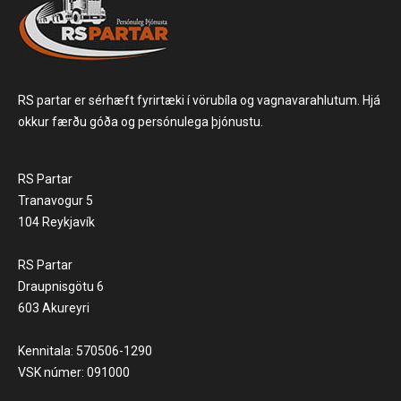
RS partar er sérhæft fyrirtæki í vörubíla og vagnavarahlutum. Hjá
okkur færðu góða og persónulega þjónustu.
RS Partar
Tranavogur 5
104 Reykjavík
RS Partar
Draupnisgötu 6
603 Akureyri
Kennitala: 570506-1290
VSK númer: 091000