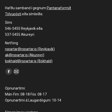
Hafðu samband í gegnum
Pantanaformið
Tölvupósti
eða símleiðis.
Sími
546-5455 Reykjavík eða
537-5455 Akureyri
Netföng
rspartar@rspartar.is (Reykjavík)
ak@rspartar.is (Akureyri)
bokhald@rspartar.is (Bókhald)
Find us on:
Facebook
Mail
page
page
opens
opens
Opnunartími:
in
in
Mán-Fim: 08-18 Fös: 08-17
Opnunartími á Laugardögum: 10-14
new
new
window
window