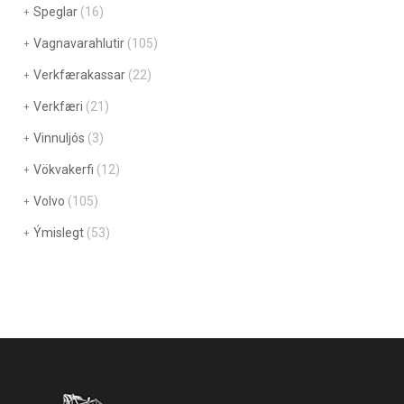
Speglar
(16)
Vagnavarahlutir
(105)
Verkfærakassar
(22)
Verkfæri
(21)
Vinnuljós
(3)
Vökvakerfi
(12)
Volvo
(105)
Ýmislegt
(53)