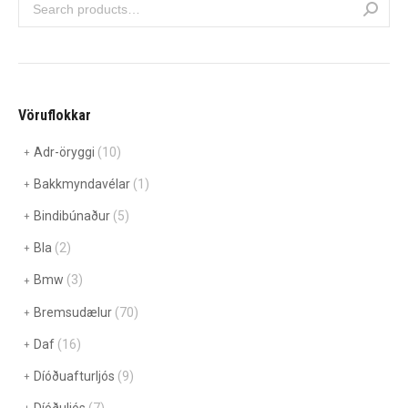
Vöruflokkar
Adr-öryggi
(10)
Bakkmyndavélar
(1)
Bindibúnaður
(5)
Bla
(2)
Bmw
(3)
Bremsudælur
(70)
Daf
(16)
Díóðuafturljós
(9)
Díóðuljós
(7)