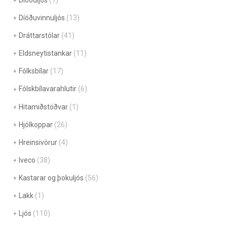
Díóðuvinnuljós
(13)
Dráttarstólar
(41)
Eldsneytistankar
(11)
Fólksbílar
(17)
Fólskbílavarahlutir
(6)
Hitamiðstöðvar
(1)
Hjólkoppar
(26)
Hreinsivörur
(4)
Iveco
(38)
Kastarar og þokuljós
(56)
Lakk
(1)
Ljós
(110)