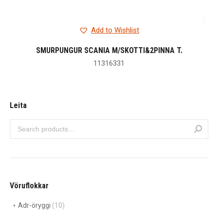
Add to Wishlist
SMURPUNGUR SCANIA M/SKOTTI&2PINNA T.
11316331
Leita
Vöruflokkar
Adr-öryggi
(10)