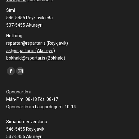
Sími
546-5455 Reykjavík eða
537-5455 Akureyri
Netföng
rspartar@rspartar.is (Reykjavík)
ak@rspartar.is (Akureyri)
bokhald@rspartar.is (Bókhald)
Find us on:
Facebook
Mail
page
page
opens
opens
Opnunartími:
in
in
Mán-Fim: 08-18 Fös: 08-17
Opnunartími á Laugardögum: 10-14
new
new
window
window
Símanúmer verslana
546-5455 Reykjavík
537-5455 Akureyri