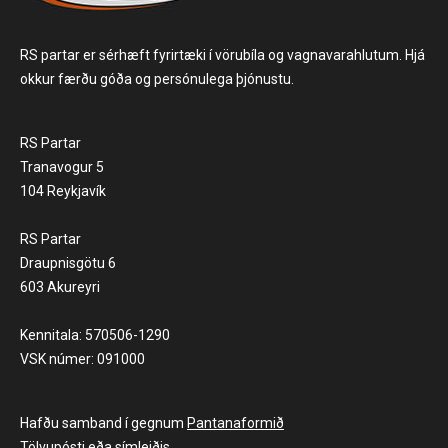
RS partar er sérhæft fyrirtæki í vörubíla og vagnavarahlutum. Hjá
okkur færðu góða og persónulega þjónustu.
RS Partar
Tranavogur 5
104 Reykjavík
RS Partar
Draupnisgötu 6
603 Akureyri
Kennitala: 570506-1290
VSK númer: 091000
Hafðu samband í gegnum
Pantanaformið
Tölvupósti
eða símleiðis.