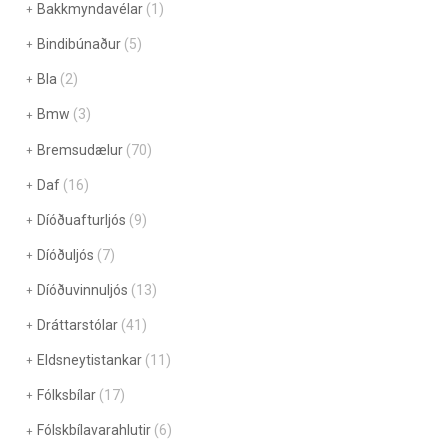
Bakkmyndavélar
(1)
Bindibúnaður
(5)
Bla
(2)
Bmw
(3)
Bremsudælur
(70)
Daf
(16)
Díóðuafturljós
(9)
Díóðuljós
(7)
Díóðuvinnuljós
(13)
Dráttarstólar
(41)
Eldsneytistankar
(11)
Fólksbílar
(17)
Fólskbílavarahlutir
(6)