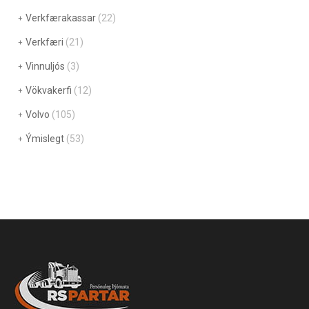
Verkfærakassar
(22)
Verkfæri
(21)
Vinnuljós
(3)
Vökvakerfi
(12)
Volvo
(105)
Ýmislegt
(53)