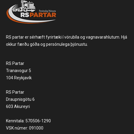
RS partar er sérhæft fyrirtæki í vörubíla og vagnavarahlutum. Hjá
okkur færðu góða og persónulega þjónustu.
RS Partar
Tranavogur 5
104 Reykjavík
RS Partar
Draupnisgötu 6
603 Akureyri
Kennitala: 570506-1290
VSK númer: 091000