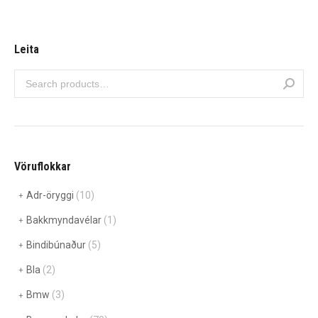
Leita
Vöruflokkar
Adr-öryggi
(10)
Bakkmyndavélar
(1)
Bindibúnaður
(5)
Bla
(2)
Bmw
(3)