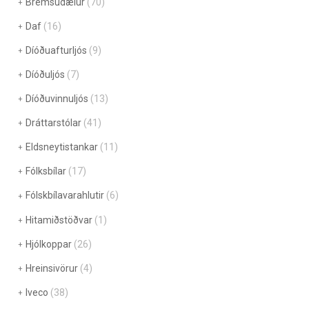
Bremsudælur
(70)
Daf
(16)
Díóðuafturljós
(9)
Díóðuljós
(7)
Díóðuvinnuljós
(13)
Dráttarstólar
(41)
Eldsneytistankar
(11)
Fólksbílar
(17)
Fólskbílavarahlutir
(6)
Hitamiðstöðvar
(1)
Hjólkoppar
(26)
Hreinsivörur
(4)
Iveco
(38)