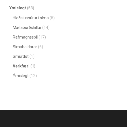
Ýmislegt
(53)
Hleðslusnúrur í síma
(5)
Mælaborðshillur
(14)
Rafmagnsspil
(17)
Símahaldarar
(6)
Smurdót
(1)
Verkfæri
(1)
Ýmislegt
(12)