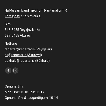
Hafðu samband í gegnum
Pantanaformið
Tölvupósti
eða símleiðis.
Sími
546-5455 Reykjavík eða
537-5455 Akureyri
Netföng
rspartar@rspartar.is (Reykjavík)
ak@rspartar.is (Akureyri)
bokhald@rspartar.is (Bókhald)
Find us on:
Facebook
Mail
page
page
opens
opens
Opnunartími:
in
in
Mán-Fim: 08-18 Fös: 08-17
Opnunartími á Laugardögum: 10-14
new
new
window
window