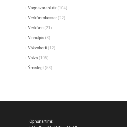
Vagnavarahlutir
(104)
Verkfærakassar
(22)
Verkfæri
(21)
Vinnuljós
(3)
Vökvakerfi
(12)
Volvo
(105)
Ýmislegt
(53)
Opnunartími: