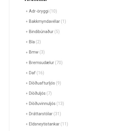
Adr-öryggi
(10)
Bakkmyndavélar
(1)
Bindibúnaður
(5)
Bla
(2)
Bmw
(3)
Bremsudælur
(70)
Daf
(16)
Díóðuafturljós
(9)
Díóðuljós
(7)
Díóðuvinnuljós
(13)
Dráttarstólar
(31)
Eldsneytistankar
(11)