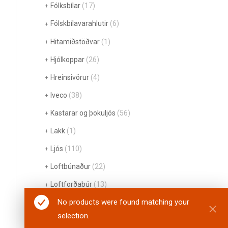
Fólksbílar
(17)
Fólskbílavarahlutir
(6)
Hitamiðstöðvar
(1)
Hjólkoppar
(26)
Hreinsivörur
(4)
Iveco
(38)
Kastarar og þokuljós
(56)
Lakk
(1)
Ljós
(110)
Loftbúnaður
(22)
Loftforðabúr
(13)
No products were found matching your
Loftpúðar
(5)
selection.
Man
(119)