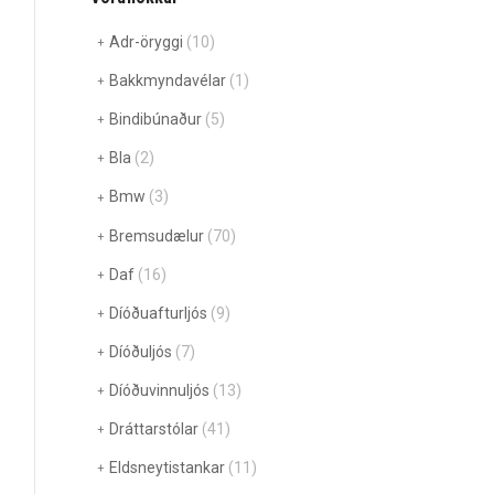
Adr-öryggi
(10)
Bakkmyndavélar
(1)
Bindibúnaður
(5)
Bla
(2)
Bmw
(3)
Bremsudælur
(70)
Daf
(16)
Díóðuafturljós
(9)
Díóðuljós
(7)
Díóðuvinnuljós
(13)
Dráttarstólar
(41)
Eldsneytistankar
(11)