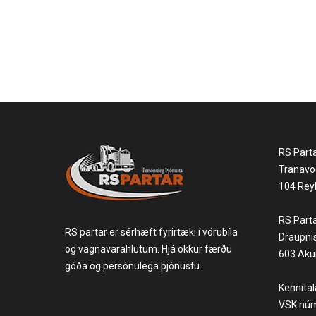
RS Part
Tranavo
104 Reyk
RS Part
RS partar er sérhæft fyrirtæki í vörubíla
Draupni
og vagnavarahlutum. Hjá okkur færðu
603 Akur
góða og persónulega þjónustu.
Kennita
VSK núm