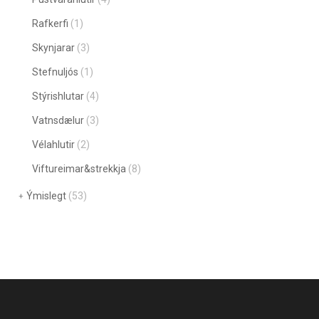
Rafkerfi
(1)
Skynjarar
(3)
Stefnuljós
(1)
Stýrishlutar
(4)
Vatnsdælur
(3)
Vélahlutir
(2)
Viftureimar&strekkja
(8)
Ýmislegt
(53)