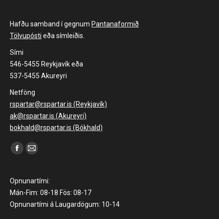
Hafðu samband í gegnum
Pantanaformið
Tölvupósti
eða símleiðis.
Sími
546-5455 Reykjavík eða
537-5455 Akureyri
Netföng
rspartar@rspartar.is (Reykjavík)
ak@rspartar.is (Akureyri)
bokhald@rspartar.is (Bókhald)
Find us on:
Facebook
Mail
page
page
opens
opens
Opnunartími:
in
in
Mán-Fim: 08-18 Fös: 08-17
Opnunartími á Laugardögum: 10-14
new
new
window
window