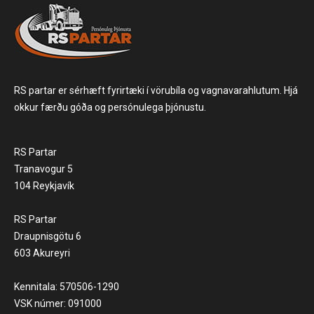
RS partar er sérhæft fyrirtæki í vörubíla og vagnavarahlutum. Hjá
okkur færðu góða og persónulega þjónustu.
RS Partar
Tranavogur 5
104 Reykjavík
RS Partar
Draupnisgötu 6
603 Akureyri
Kennitala: 570506-1290
VSK númer: 091000