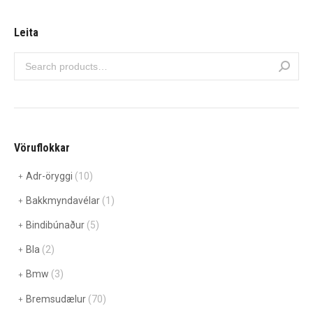
Leita
Vöruflokkar
Adr-öryggi
(10)
Bakkmyndavélar
(1)
Bindibúnaður
(5)
Bla
(2)
Bmw
(3)
Bremsudælur
(70)