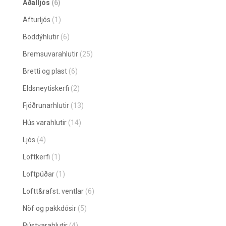
Aðalljós
(6)
Afturljós
(1)
Boddýhlutir
(6)
Bremsuvarahlutir
(25)
Bretti og plast
(6)
Eldsneytiskerfi
(2)
Fjöðrunarhlutir
(13)
Hús varahlutir
(14)
Ljós
(4)
Loftkerfi
(1)
Loftpúðar
(1)
Loftt&rafst. ventlar
(6)
Nöf og pakkdósir
(5)
Pústvarahlutir
(4)