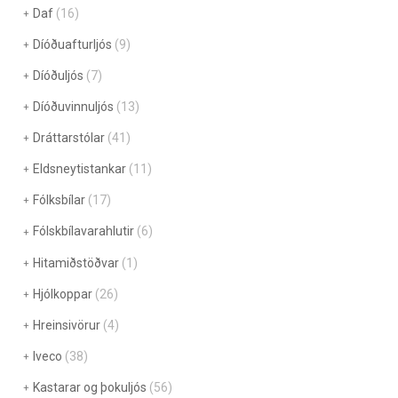
Daf
(16)
Díóðuafturljós
(9)
Díóðuljós
(7)
Díóðuvinnuljós
(13)
Dráttarstólar
(41)
Eldsneytistankar
(11)
Fólksbílar
(17)
Fólskbílavarahlutir
(6)
Hitamiðstöðvar
(1)
Hjólkoppar
(26)
Hreinsivörur
(4)
Iveco
(38)
Kastarar og þokuljós
(56)