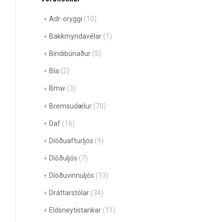
Adr-öryggi
(10)
Bakkmyndavélar
(1)
Bindibúnaður
(5)
Bla
(2)
Bmw
(3)
Bremsudælur
(70)
Daf
(16)
Díóðuafturljós
(9)
Díóðuljós
(7)
Díóðuvinnuljós
(13)
Dráttarstólar
(34)
Eldsneytistankar
(11)