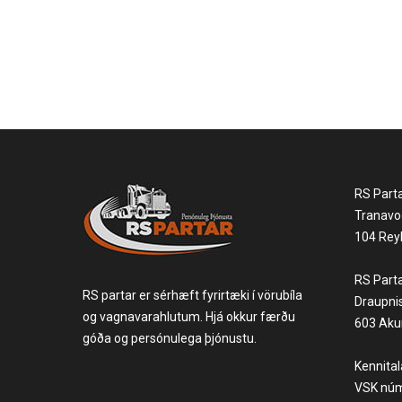
RS Part
Tranavo
104 Reyk
RS Part
RS partar er sérhæft fyrirtæki í vörubíla
Draupni
og vagnavarahlutum. Hjá okkur færðu
603 Akur
góða og persónulega þjónustu.
Kennita
VSK núm