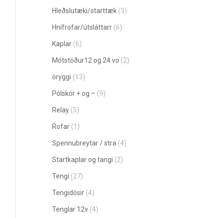
Hleðslutæki/starttæk
(3)
Hnífrofar/útsláttarr
(6)
Kaplar
(6)
Mótstöður12 og 24 vo
(2)
öryggi
(13)
Pólskór + og –
(9)
Relay
(5)
Rofar
(1)
Spennubreytar / stra
(4)
Startkaplar og tangi
(2)
Tengi
(27)
Tengidósir
(4)
Tenglar 12v
(4)