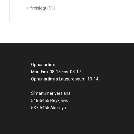
Ýmislegt
(53)
Opnunartími:
Mán-Fim: 08-18 Fös: 08-17
Opnunartími á Laugardögum: 10-14
Símanúmer verslana
546-5455 Reykjavík
537-5455 Akureyri