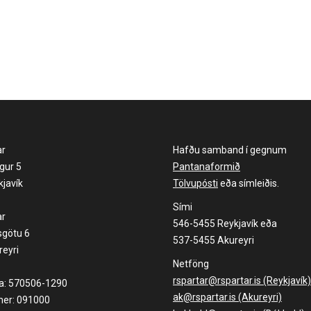
ar
Hafðu samband í gegnum
gur 5
Pantanaformið
javík
Tölvupósti
eða símleiðis.
Sími
ar
546-5455 Reykjavík eða
sgötu 6
537-5455 Akureyri
eyri
Netföng
rspartar@rspartar.is (Reykjavík)
la: 570506-1290
ak@rspartar.is (Akureyri)
er: 091000