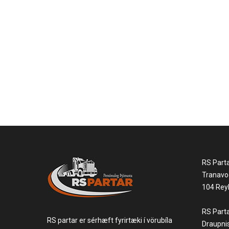
RS Part
Tranavo
104 Reyk
RS Part
RS partar er sérhæft fyrirtæki í vörubíla
Draupni