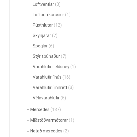
Loftventlar
(3)
Loftþurrkarasíur
(1)
Pústhlutar
(12)
Skynjarar
(7)
Speglar
(6)
Stýrisbúnaður
(7)
Varahlutir í eldsney
(1)
Varahlutir í hús
(16)
Varahlutir í innrétt
(3)
Vélavarahlutir
(5)
Mercedes
(137)
Miðstöðvarmótorar
(1)
Notað mercedes
(2)