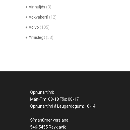
Vinnuljós
(3)
Vökvakerfi
(12)
Volvo
(105)
Ýmislegt
(53)
Opnunartími:
Mán-Fim: 08-18 Fös: 08-17
Opnunartími á Laugardögum: 10-14
Símanúmer verslana
546-5455 Reykjavík