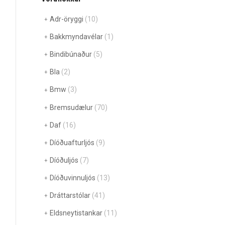
Adr-öryggi
(10)
Bakkmyndavélar
(1)
Bindibúnaður
(5)
Bla
(2)
Bmw
(3)
Bremsudælur
(70)
Daf
(16)
Díóðuafturljós
(9)
Díóðuljós
(7)
Díóðuvinnuljós
(13)
Dráttarstólar
(41)
Eldsneytistankar
(11)