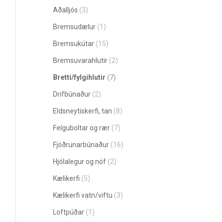
Aðalljós
(3)
Bremsudælur
(1)
Bremsukútar
(15)
Bremsuvarahlutir
(2)
Bretti/fylgihlutir
(7)
Drifbúnaður
(2)
Eldsneytiskerfi, tan
(8)
Felguboltar og rær
(7)
Fjöðrunarbúnaður
(16)
Hjólalegur og nöf
(2)
Kælikerfi
(5)
Kælikerfi vatn/viftu
(3)
Loftpúðar
(1)