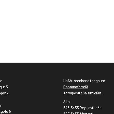
ar
Hafðu samband í gegnum
gur 5
Pantanaformið
javík
Tölvupósti
eða símleiðis.
Sími
ar
546-5455 Reykjavík eða
sgötu 6