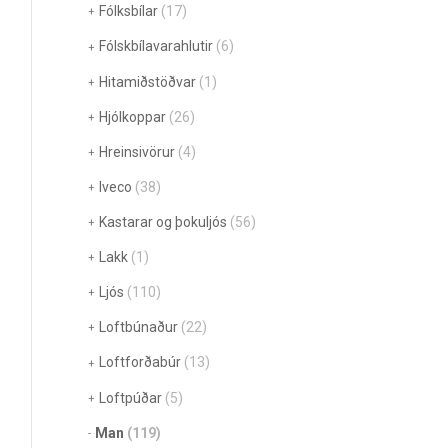
Fólksbílar
(17)
Fólskbílavarahlutir
(6)
Hitamiðstöðvar
(1)
Hjólkoppar
(26)
Hreinsivörur
(4)
Iveco
(38)
Kastarar og þokuljós
(56)
Lakk
(1)
Ljós
(110)
Loftbúnaður
(22)
Loftforðabúr
(13)
Loftpúðar
(5)
Man
(119)