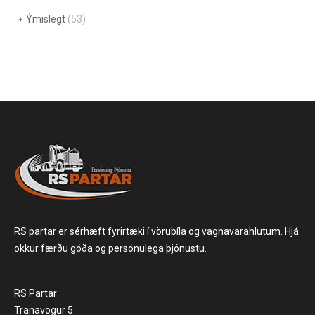
Ýmislegt
(53)
RS partar er sérhæft fyrirtæki í vörubíla og vagnavarahlutum. Hjá
okkur færðu góða og persónulega þjónustu.
RS Partar
Tranavogur 5