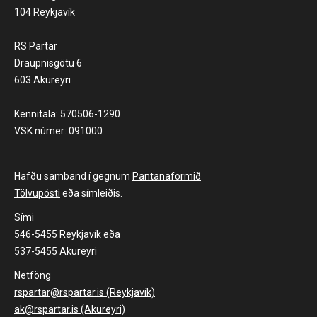
104 Reykjavík
RS Partar
Draupnisgötu 6
603 Akureyri
Kennitala: 570506-1290
VSK númer: 091000
Hafðu samband í gegnum
Pantanaformið
Tölvupósti
eða símleiðis.
Sími
546-5455 Reykjavík eða
537-5455 Akureyri
Netföng
rspartar@rspartar.is (Reykjavík)
ak@rspartar.is (Akureyri)