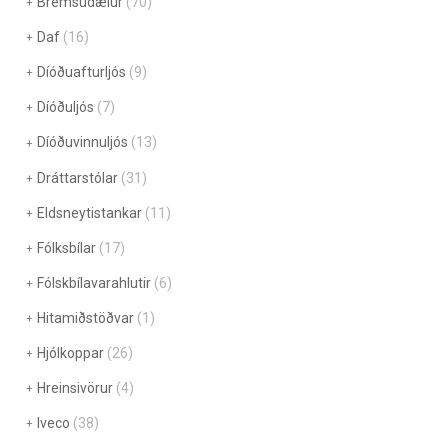
Bremsudælur
(70)
Daf
(16)
Díóðuafturljós
(9)
Díóðuljós
(7)
Díóðuvinnuljós
(13)
Dráttarstólar
(31)
Eldsneytistankar
(11)
Fólksbílar
(17)
Fólskbílavarahlutir
(6)
Hitamiðstöðvar
(1)
Hjólkoppar
(26)
Hreinsivörur
(4)
Iveco
(38)