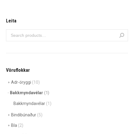
Leita
Vöruflokkar
Adr-öryggi
(10)
Bakkmyndavélar
(1)
Bakkmyndavélar
(1)
Bindibúnaður
(5)
Bla
(2)