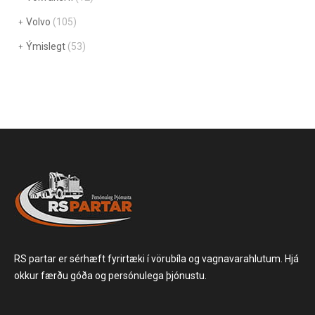
Volvo
(105)
Ýmislegt
(53)
RS partar er sérhæft fyrirtæki í vörubíla og vagnavarahlutum. Hjá
okkur færðu góða og persónulega þjónustu.