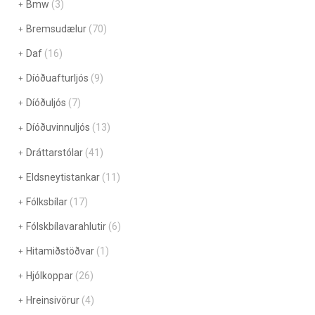
Bmw
(3)
Bremsudælur
(70)
Daf
(16)
Díóðuafturljós
(9)
Díóðuljós
(7)
Díóðuvinnuljós
(13)
Dráttarstólar
(41)
Eldsneytistankar
(11)
Fólksbílar
(17)
Fólskbílavarahlutir
(6)
Hitamiðstöðvar
(1)
Hjólkoppar
(26)
Hreinsivörur
(4)