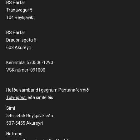
RS Partar
Tranavogur 5
104 Reykjavík
RS Partar
Draupnisgötu 6
603 Akureyri
Kennitala: 570506-1290
VSK númer: 091000
Hafðu samband í gegnum
Pantanaformið
Tölvupósti
eða símleiðis.
Sími
546-5455 Reykjavík eða
537-5455 Akureyri
Netföng