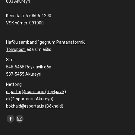
603 Akureyri
Kennitala: 570506-1290
VSK númer: 091000
Hafðu samband í gegnum
Pantanaformið
Tölvupósti
eða símleiðis.
Sími
546-5455 Reykjavík eða
537-5455 Akureyri
Netföng
rspartar@rspartar.is (Reykjavík)
ak@rspartar.is (Akureyri)
bokhald@rspartar.is (Bókhald)
Find us on:
Facebook
Mail
page
page