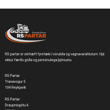
RS partar er sérhæft fyrirtæki í vörubíla og vagnavarahlutum. Hjá
okkur færðu góða og persónulega þjónustu.
RS Partar
Tranavogur 5
104 Reykjavík
RS Partar
Draupnisgötu 6