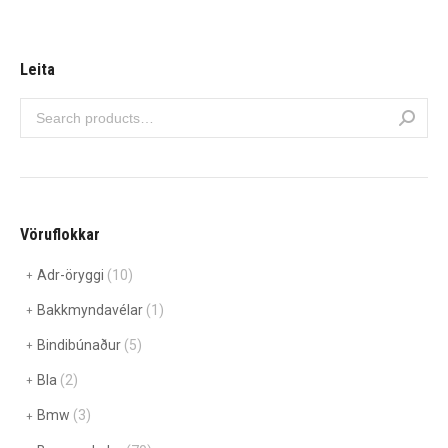
Leita
Vöruflokkar
Adr-öryggi
(10)
Bakkmyndavélar
(1)
Bindibúnaður
(5)
Bla
(2)
Bmw
(3)