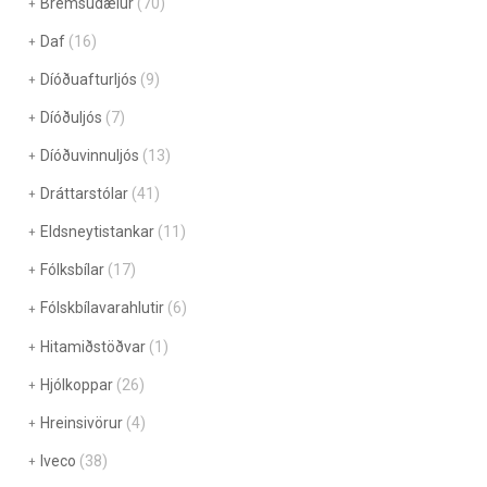
Bremsudælur
(70)
Daf
(16)
Díóðuafturljós
(9)
Díóðuljós
(7)
Díóðuvinnuljós
(13)
Dráttarstólar
(41)
Eldsneytistankar
(11)
Fólksbílar
(17)
Fólskbílavarahlutir
(6)
Hitamiðstöðvar
(1)
Hjólkoppar
(26)
Hreinsivörur
(4)
Iveco
(38)