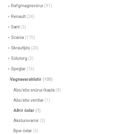
Rafgmagnsvörur
(91)
Renault
(24)
Sæti
(3)
Scania
(175)
Skrautljós
(20)
Sölutorg
(2)
Speglar
(16)
Vagnavarahlutir
(105)
Abs/ebs snúrur/kapla
(8)
Abs/ebs ventlar
(1)
Aðrir öxlar
(1)
Akstursvarnir
(3)
Bpw öxlar
(5)