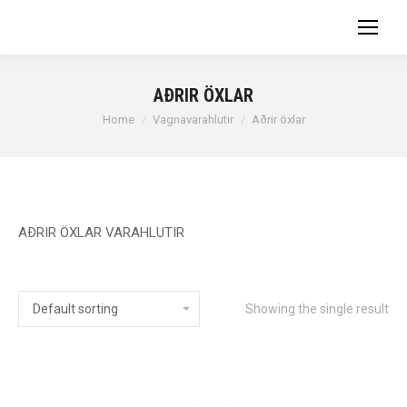
AÐRIR ÖXLAR
You are here:
Home
Vagnavarahlutir
Aðrir öxlar
AÐRIR ÖXLAR VARAHLUTIR
Showing the single result