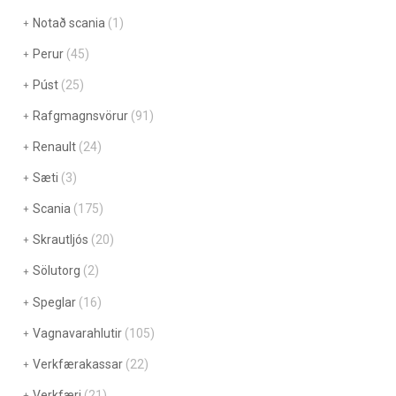
Notað scania
(1)
Perur
(45)
Púst
(25)
Rafgmagnsvörur
(91)
Renault
(24)
Sæti
(3)
Scania
(175)
Skrautljós
(20)
Sölutorg
(2)
Speglar
(16)
Vagnavarahlutir
(105)
Verkfærakassar
(22)
Verkfæri
(21)