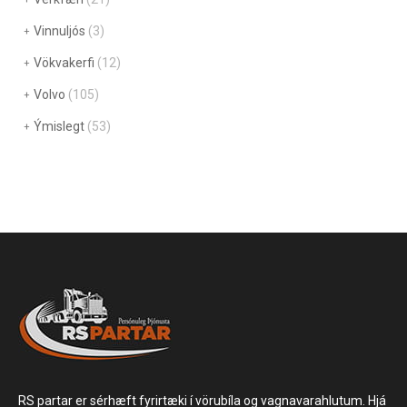
Vinnuljós
(3)
Vökvakerfi
(12)
Volvo
(105)
Ýmislegt
(53)
RS partar er sérhæft fyrirtæki í vörubíla og vagnavarahlutum. Hjá