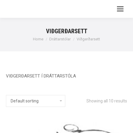
VIÐGERÐARSETT
You are here:
Home
Dráttarstólar
Viðgerðarsett
VIÐGERÐARSETT Í DRÁTTARSTÓLA
Showing all 10 results