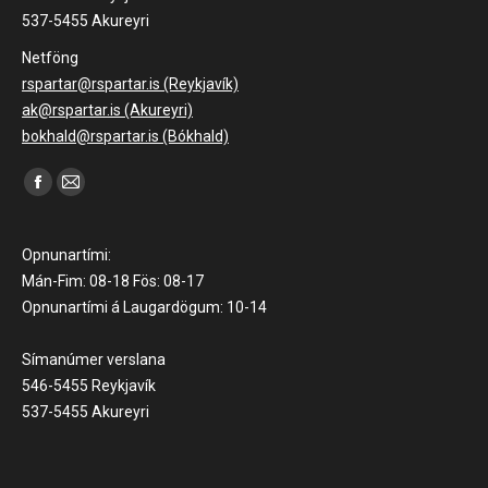
537-5455 Akureyri
Netföng
rspartar@rspartar.is (Reykjavík)
ak@rspartar.is (Akureyri)
bokhald@rspartar.is (Bókhald)
Find us on:
Facebook
Mail
page
page
opens
opens
Opnunartími:
in
in
Mán-Fim: 08-18 Fös: 08-17
Opnunartími á Laugardögum: 10-14
new
new
window
window
Símanúmer verslana
546-5455 Reykjavík
537-5455 Akureyri