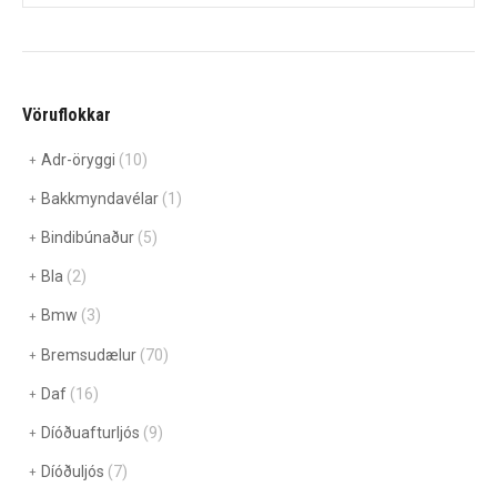
Vöruflokkar
Adr-öryggi
(10)
Bakkmyndavélar
(1)
Bindibúnaður
(5)
Bla
(2)
Bmw
(3)
Bremsudælur
(70)
Daf
(16)
Díóðuafturljós
(9)
Díóðuljós
(7)