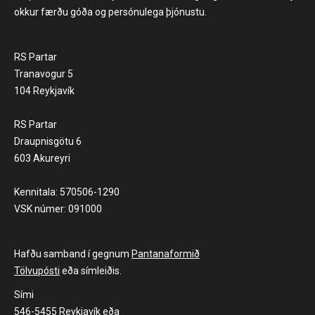
okkur færðu góða og persónulega þjónustu.
RS Partar
Tranavogur 5
104 Reykjavík
RS Partar
Draupnisgötu 6
603 Akureyri
Kennitala: 570506-1290
VSK númer: 091000
Hafðu samband í gegnum
Pantanaformið
Tölvupósti
eða símleiðis.
Sími
546-5455 Reykjavík eða