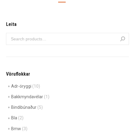
Leita
Vöruflokkar
Adr-öryggi
(10)
Bakkmyndavélar
(1)
Bindibúnaður
(5)
Bla
(2)
Bmw
(3)