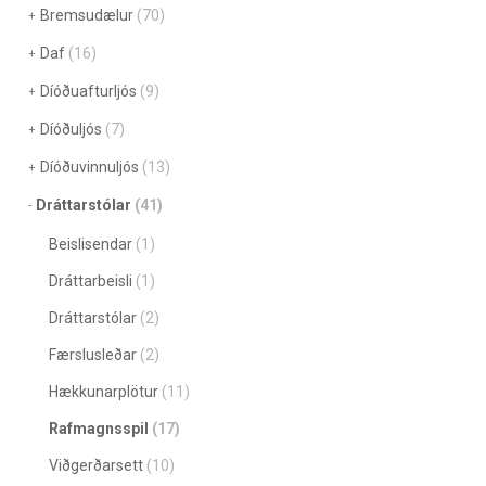
Bremsudælur
(70)
Daf
(16)
Díóðuafturljós
(9)
Díóðuljós
(7)
Díóðuvinnuljós
(13)
Dráttarstólar
(41)
Beislisendar
(1)
Dráttarbeisli
(1)
Dráttarstólar
(2)
Færslusleðar
(2)
Hækkunarplötur
(11)
Rafmagnsspil
(17)
Viðgerðarsett
(10)