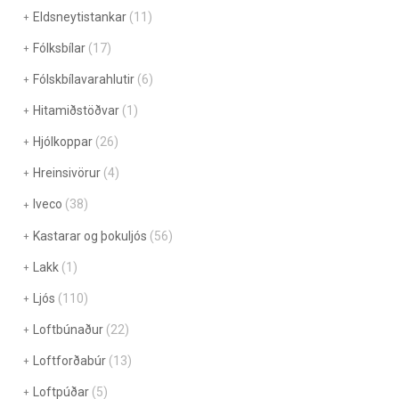
Eldsneytistankar
(11)
Fólksbílar
(17)
Fólskbílavarahlutir
(6)
Hitamiðstöðvar
(1)
Hjólkoppar
(26)
Hreinsivörur
(4)
Iveco
(38)
Kastarar og þokuljós
(56)
Lakk
(1)
Ljós
(110)
Loftbúnaður
(22)
Loftforðabúr
(13)
Loftpúðar
(5)