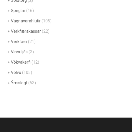
Sölutorg
(2)
Speglar
(16)
Vagnavarahlutir
(105)
Verkfærakassar
(22)
Verkfæri
(21)
Vinnuljós
(3)
Vökvakerfi
(12)
Volvo
(105)
Ýmislegt
(53)