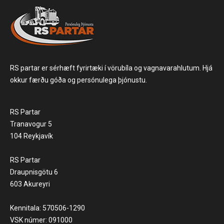
RS partar er sérhæft fyrirtæki í vörubíla og vagnavarahlutum. Hjá
okkur færðu góða og persónulega þjónustu.
RS Partar
Tranavogur 5
104 Reykjavík
RS Partar
Draupnisgötu 6
603 Akureyri
Kennitala: 570506-1290
VSK númer: 091000