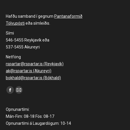
Hafðu samband í gegnum
Pantanaformið
Tölvupósti
eða símleiðis.
Sími
546-5455 Reykjavík eða
537-5455 Akureyri
Netföng
rspartar@rspartar.is (Reykjavík)
ak@rspartar.is (Akureyri)
bokhald@rspartar.is (Bókhald)
Find us on:
Facebook
Mail
page
page
opens
opens
Opnunartími:
in
in
Mán-Fim: 08-18 Fös: 08-17
Opnunartími á Laugardögum: 10-14
new
new