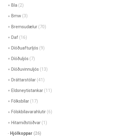
Bla
(2)
Bmw
(3)
Bremsudælur
(70)
Daf
(16)
Díóðuafturljós
(9)
Díóðuljós
(7)
Díóðuvinnuljós
(13)
Dráttarstólar
(41)
Eldsneytistankar
(11)
Fólksbílar
(17)
Fólskbílavarahlutir
(6)
Hitamiðstöðvar
(1)
Hjólkoppar
(26)