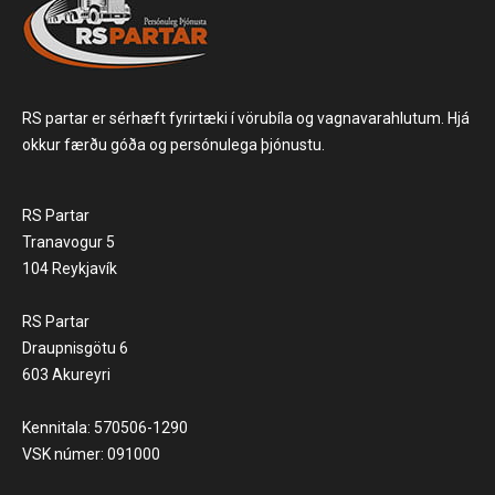
RS partar er sérhæft fyrirtæki í vörubíla og vagnavarahlutum. Hjá
okkur færðu góða og persónulega þjónustu.
RS Partar
Tranavogur 5
104 Reykjavík
RS Partar
Draupnisgötu 6
603 Akureyri
Kennitala: 570506-1290
VSK númer: 091000