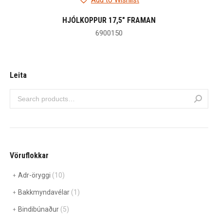
Add to Wishlist
HJÓLKOPPUR 17,5″ FRAMAN
6900150
Leita
Vöruflokkar
Adr-öryggi
(10)
Bakkmyndavélar
(1)
Bindibúnaður
(5)