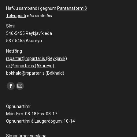
Hafðu samband í gegnum
Pantanaformið
Tölvupósti
eða símleiðis.
Sími
546-5455 Reykjavík eða
537-5455 Akureyri
Netföng
rspartar@rspartar.is (Reykjavík)
ak@rspartar.is (Akureyri)
bokhald@rspartar.is (Bókhald)
Find us on:
Facebook
Mail
page
page
opens
opens
Opnunartími:
in
in
Mán-Fim: 08-18 Fös: 08-17
Opnunartími á Laugardögum: 10-14
new
new
window
window
Símanúmer verslana