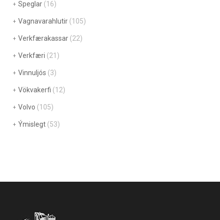
Speglar
(16)
Vagnavarahlutir
(105)
Verkfærakassar
(22)
Verkfæri
(21)
Vinnuljós
(3)
Vökvakerfi
(12)
Volvo
(105)
Ýmislegt
(53)