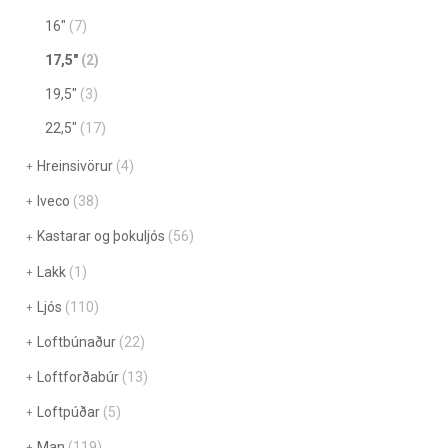
16"
(7)
17,5"
(2)
19,5"
(3)
22,5"
(17)
Hreinsivörur
(4)
Iveco
(38)
Kastarar og þokuljós
(56)
Lakk
(1)
Ljós
(110)
Loftbúnaður
(22)
Loftforðabúr
(13)
Loftpúðar
(5)
Man
(119)