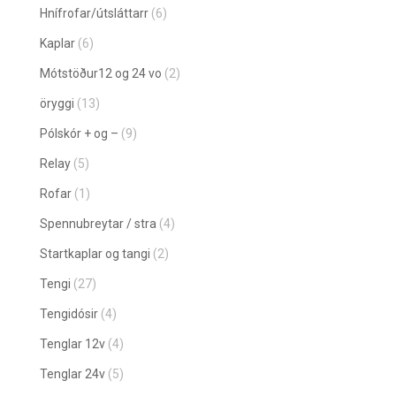
Hnífrofar/útsláttarr
(6)
Kaplar
(6)
Mótstöður12 og 24 vo
(2)
öryggi
(13)
Pólskór + og –
(9)
Relay
(5)
Rofar
(1)
Spennubreytar / stra
(4)
Startkaplar og tangi
(2)
Tengi
(27)
Tengidósir
(4)
Tenglar 12v
(4)
Tenglar 24v
(5)