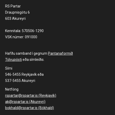
RS Partar
Draupnisgötu 6
603 Akureyri
Kennitala: 570506-1290
VSK númer: 091000
Hafðu samband í gegnum
Pantanaformið
Tölvupósti
eða símleiðis.
Sími
546-5455 Reykjavík eða
537-5455 Akureyri
Netföng
rspartar@rspartar.is (Reykjavík)
ak@rspartar.is (Akureyri)
bokhald@rspartar.is (Bókhald)