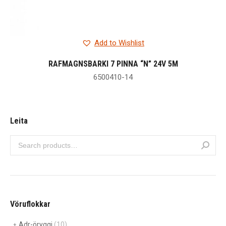
Add to Wishlist
RAFMAGNSBARKI 7 PINNA “N” 24V 5M
6500410-14
Leita
Vöruflokkar
Adr-öryggi
(10)