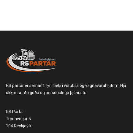
RS partar er sérhæft fyrirtæki í vörubíla og vagnavarahlutum. Hjá
okkur færðu góða og persónulega þjónustu.
RS Partar
Tranavogur 5
104 Reykjavík