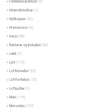
Fólskbílavarahlutir
(6)
Hitamiðstöðvar
(1)
Hjólkoppar
(26)
Hreinsivörur
(4)
Iveco
(38)
Kastarar og þokuljós
(56)
Lakk
(1)
Ljós
(110)
Loftbúnaður
(22)
Loftforðabúr
(13)
Loftpúðar
(5)
Man
(119)
Mercedes
(137)