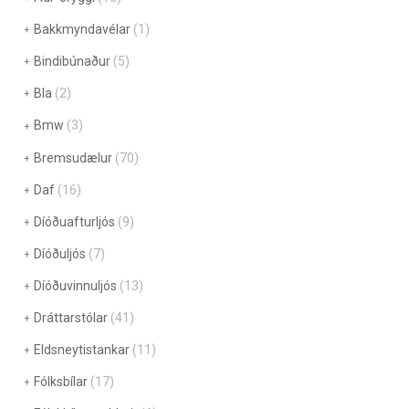
Bakkmyndavélar
(1)
Bindibúnaður
(5)
Bla
(2)
Bmw
(3)
Bremsudælur
(70)
Daf
(16)
Díóðuafturljós
(9)
Díóðuljós
(7)
Díóðuvinnuljós
(13)
Dráttarstólar
(41)
Eldsneytistankar
(11)
Fólksbílar
(17)