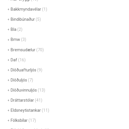
Bakkmyndavélar
(1)
Bindibúnaður
(5)
Bla
(2)
Bmw
(3)
Bremsudælur
(70)
Daf
(16)
Díóðuafturljós
(9)
Díóðuljós
(7)
Díóðuvinnuljós
(13)
Dráttarstólar
(41)
Eldsneytistankar
(11)
Fólksbílar
(17)