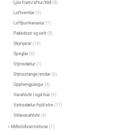
Ljós fram/aftur/hlið
(8)
Loftventlar
(5)
Loftþurrkarasiur
(1)
Pakkdósir og sett
(8)
Skynjarar
(14)
Speglar
(6)
Stýrisdælur
(1)
Stýrisstangir/endar
(6)
Upphengjulegur
(4)
Varahlutir í ogá hús
(6)
Vatnsdælur/hjól/stre
(11)
Vélavarahlutir
(6)
Miðstöðvarmótorar
(1)