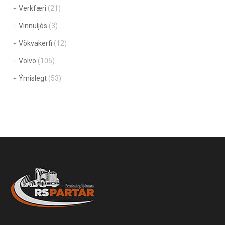
Verkfæri
(21)
Vinnuljós
(3)
Vökvakerfi
(12)
Volvo
(105)
Ýmislegt
(53)