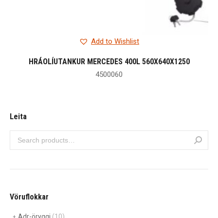
Add to Wishlist
HRÁOLÍUTANKUR MERCEDES 400L 560X640X1250
4500060
Leita
Vöruflokkar
Adr-öryggi
(10)