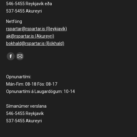
546-5455 Reykjavík eða
537-5455 Akureyri
Netföng
rspartar@rspartar.is (Reykjavík)
ak@rspartar.is (Akureyri)
bokhald@rspartar.is (Bókhald)
Find us on:
Facebook
Mail
page
page
opens
opens
Opnunartími:
in
in
Mán-Fim: 08-18 Fös: 08-17
Opnunartími á Laugardögum: 10-14
new
new
window
window
Símanúmer verslana
546-5455 Reykjavík
537-5455 Akureyri