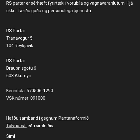
RS partar er sérhæft fyrirtæki í vörubíla og vagnavarahlutum. Hjá
okkur færðu góða og persónulega þjónustu.
RS Partar
Tranavogur 5
104 Reykjavík
RS Partar
Draupnisgötu 6
603 Akureyri
Kennitala: 570506-1290
VSK númer: 091000
Hafðu samband í gegnum
Pantanaformið
Tölvupósti
eða símleiðis.
Sími