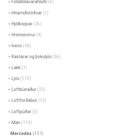
Fólskbílavarahlutir
(6)
Hitamiðstöðvar
(1)
Hjólkoppar
(26)
Hreinsivörur
(4)
Iveco
(38)
Kastarar og þokuljós
(56)
Lakk
(1)
Ljós
(110)
Loftbúnaður
(22)
Loftforðabúr
(13)
Loftpúðar
(5)
Man
(119)
Mercedes
(137)