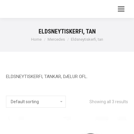
ELDSNEYTISKERFI, TAN
You are here:
Home
Mercedes
Eldsneytiskerfi, tan
ELDSNEYTISKERFI, TANKAR, DÆLUR OFL.
Showing all 3 results